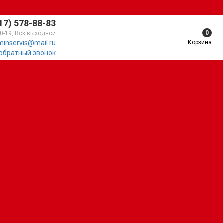
17) 578-88-83
0
10-19, Вск выходной
Корзина
minservis@mail.ru
 обратный звонок