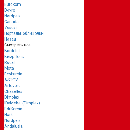
Eurokom
Dovre
Nordpeis
Canada
Vesuvi
Порталы, облицовки
Назад
Смотреть все
Bordelet
КимрПечь
Rocal
Meta
Ecokamin
ASTOV
Artevero
Chazelles
Dimplex
IDaMebel (Dimplex)
EdilKamin
Hark
Nordpeis
Andalusia