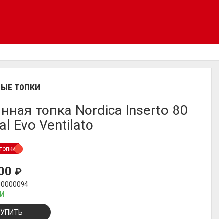
ЫЕ ТОПКИ
нная топка Nordica Inserto 80
al Evo Ventilato
топки
200
₽
00000094
ИИ
КУПИТЬ