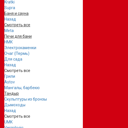
Kratki
Supra
Баня и сауна
Назад
Смотреть все
Meta
Печи для бани
НМК
Электрокаменки
Очаг (Пермь)
Для сада
Назад
Смотреть все
Грили
Astov
Мангалы, барбекю
Тандыр
Скульптуры из бронзы
Дымоходы
Назад
Смотреть все
UMK
Vermilogic