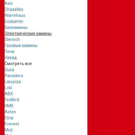
Axis
Chazelles
Warmhaus
Ecokamin
Биокамины
Электрические камины
Glenrich
Газовые камины
Печи
Назад
Смотреть все
Guca
Panadero
Lacunza
Loki
ABX
FireBird
НМК
Aston
Etna
Everest
Mcz