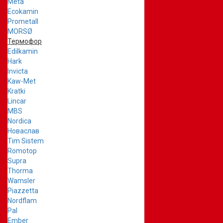
Meta
Ecokamin
Prometall
MORSØ
Термофор
Edilkamin
Hark
Invicta
Kaw-Met
Kratki
Lincar
MBS
Nordica
Новаслав
Tim Sistem
Romotop
Supra
Thorma
Wamsler
Piazzetta
Nordflam
Pal
Ember