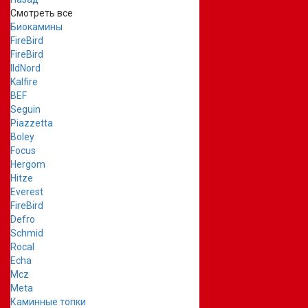
Смотреть все
Биокамины
FireBird
FireBird
IldNord
Kalfire
BEF
Seguin
Piazzetta
Boley
Focus
Hergom
Hitze
Everest
FireBird
Defro
Schmid
Rocal
Echa
Mcz
Meta
Каминные топки