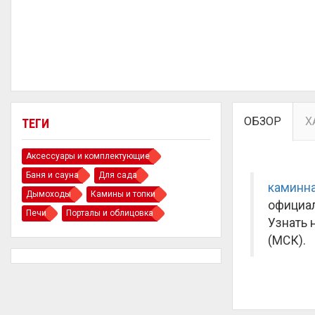
ОБЗОР
Х
ТЕГИ
Аксессуары и комплектующие
Баня и сауна
Для сада
каминна
Дымоходы
Камины и топки
официал
Печи
Порталы и облицовка
Узнать 
(МСК).