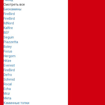
Смотреть все
Биокамины
FireBird
FireBird
IldNord
Kalfire
BEF
Seguin
Piazzetta
Boley
Focus
Hergom
Hitze
Everest
FireBird
Defro
Schmid
Rocal
Echa
Mcz
Meta
Каминные топки