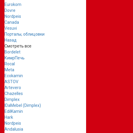
Eurokom
Dovre
Nordpeis
Canada
Vesuvi
Порталы, облицовки
Назад
Смотреть все
Bordelet
КимрПечь
Rocal
Meta
Ecokamin
ASTOV
Artevero
Chazelles
Dimplex
IDaMebel (Dimplex)
EdilKamin
Hark
Nordpeis
Andalusia