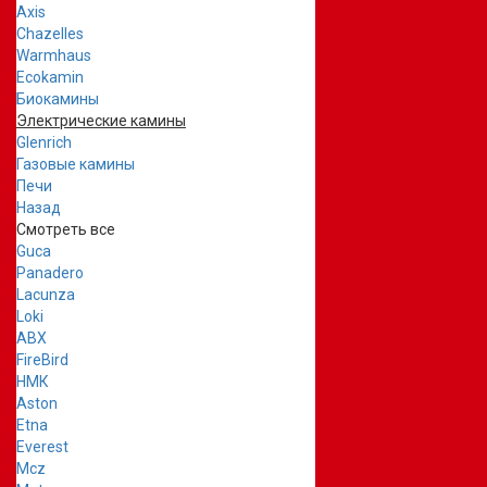
Axis
Chazelles
Warmhaus
Ecokamin
Биокамины
Электрические камины
Glenrich
Газовые камины
Печи
Назад
Смотреть все
Guca
Panadero
Lacunza
Loki
ABX
FireBird
НМК
Aston
Etna
Everest
Mcz