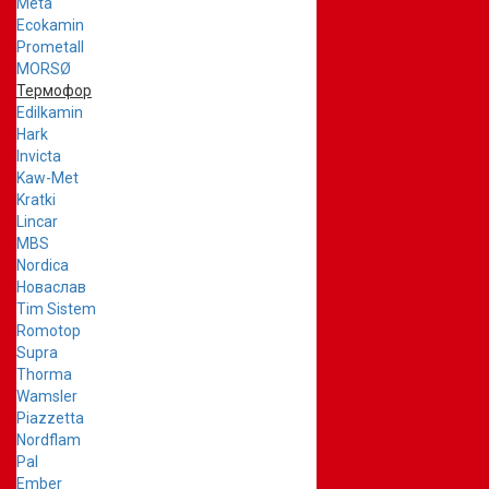
Meta
Ecokamin
Prometall
MORSØ
Термофор
Edilkamin
Hark
Invicta
Kaw-Met
Kratki
Lincar
MBS
Nordica
Новаслав
Tim Sistem
Romotop
Supra
Thorma
Wamsler
Piazzetta
Nordflam
Pal
Ember