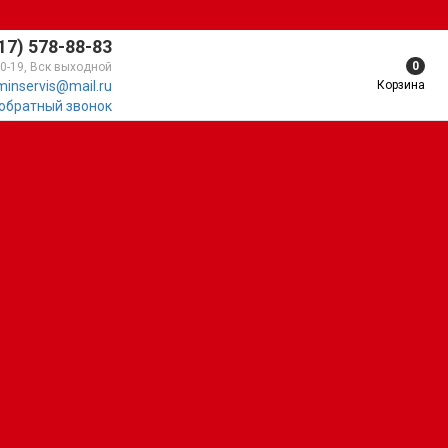
17) 578-88-83
0
10-19, Вск выходной
Корзина
minservis@mail.ru
 обратный звонок