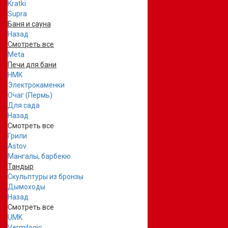
Kratki
Supra
Баня и сауна
Назад
Смотреть все
Meta
Печи для бани
НМК
Электрокаменки
Очаг (Пермь)
Для сада
Назад
Смотреть все
Грили
Astov
Мангалы, барбекю
Тандыр
Скульптуры из бронзы
Дымоходы
Назад
Смотреть все
UMK
Vermilogic