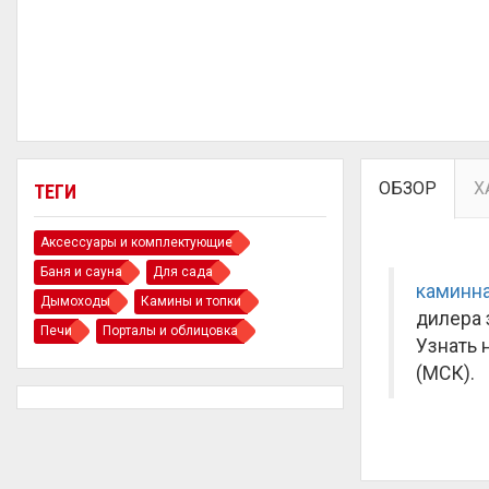
ОБЗОР
Х
ТЕГИ
Аксессуары и комплектующие
Баня и сауна
Для сада
каминна
Дымоходы
Камины и топки
дилера 
Печи
Порталы и облицовка
Узнать 
(МСК).