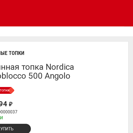
ЫЕ ТОПКИ
нная топка Nordica
blocco 500 Angolo
топки
094
₽
00000037
ИИ
КУПИТЬ