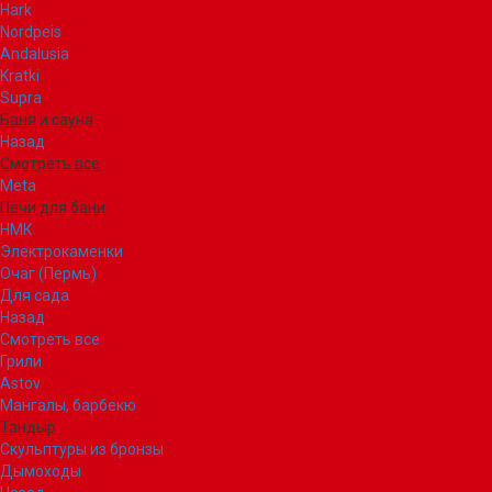
Hark
Nordpeis
Andalusia
Kratki
Supra
Баня и сауна
Назад
Смотреть все
Meta
Печи для бани
НМК
Электрокаменки
Очаг (Пермь)
Для сада
Назад
Смотреть все
Грили
Astov
Мангалы, барбекю
Тандыр
Скульптуры из бронзы
Дымоходы