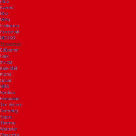
Etna
Everest
Mcz
Meta
Ecokamin
Prometall
MORSØ
Термофор
Edilkamin
Hark
Invicta
Kaw-Met
Kratki
Lincar
MBS
Nordica
Новаслав
Tim Sistem
Romotop
Supra
Thorma
Wamsler
Piazzetta