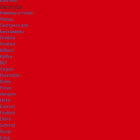
Kaw-Met
Glamm Fire
Камины и топки
Назад
Смотреть все
Биокамины
FireBird
FireBird
IldNord
Kalfire
BEF
Seguin
Piazzetta
Boley
Focus
Hergom
Hitze
Everest
FireBird
Defro
Schmid
Rocal
Echa