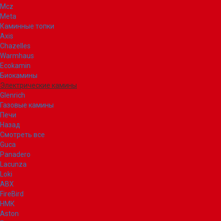
Mcz
Meta
Каминные топки
Axis
Chazelles
Warmhaus
Ecokamin
Биокамины
Электрические камины
Glenrich
Газовые камины
Печи
Назад
Смотреть все
Guca
Panadero
Lacunza
Loki
ABX
FireBird
НМК
Aston