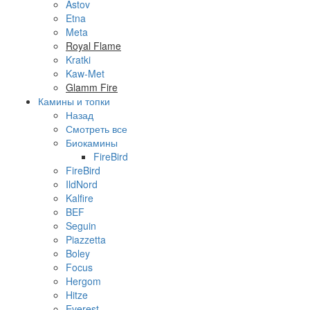
Astov
Etna
Meta
Royal Flame
Kratki
Kaw-Met
Glamm Fire
Камины и топки
Назад
Смотреть все
Биокамины
FireBird
FireBird
IldNord
Kalfire
BEF
Seguin
Piazzetta
Boley
Focus
Hergom
Hitze
Everest