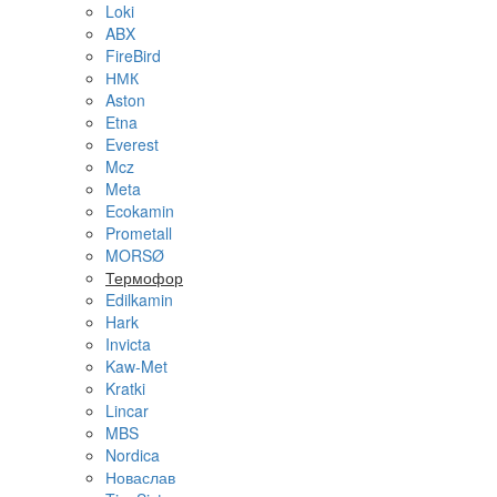
Loki
ABX
FireBird
НМК
Aston
Etna
Everest
Mcz
Meta
Ecokamin
Prometall
MORSØ
Термофор
Edilkamin
Hark
Invicta
Kaw-Met
Kratki
Lincar
MBS
Nordica
Новаслав