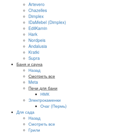
Artevero
Chazelles
Dimplex
IDaMebel (Dimplex)
EdilKamin
Hark
Nordpeis
Andalusia
Kratki
Supra
Баня и сауна
Назад
Смотреть все
Meta
Печи для бани
НМК
Электрокаменки
Очаг (Пермь)
Для сада
Назад
Смотреть все
Грили