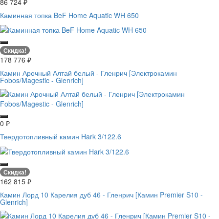
86 724
₽
Каминная топка BeF Home Aquatic WH 650
Скидка!
178 776
₽
Камин Арочный Алтай белый - Гленрич [Электрокамин
Fobos/Magestic - Glenrich]
0
₽
Твердотопливный камин Hark 3/122.6
Скидка!
162 815
₽
Камин Лорд 10 Карелия дуб 46 - Гленрич [Камин Premier S10 -
Glenrich]