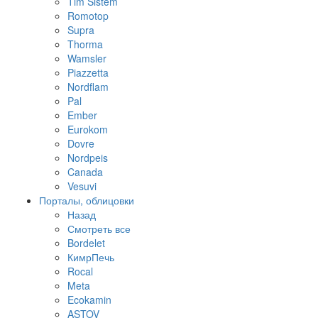
Tim Sistem
Romotop
Supra
Thorma
Wamsler
Piazzetta
Nordflam
Pal
Ember
Eurokom
Dovre
Nordpeis
Canada
Vesuvi
Порталы, облицовки
Назад
Смотреть все
Bordelet
КимрПечь
Rocal
Meta
Ecokamin
ASTOV