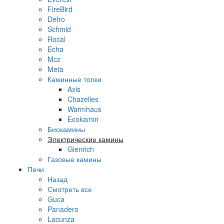
FireBird
Defro
Schmid
Rocal
Echa
Mcz
Meta
Каминные топки
Axis
Chazelles
Warmhaus
Ecokamin
Биокамины
Электрические камины
Glenrich
Газовые камины
Печи
Назад
Смотреть все
Guca
Panadero
Lacunza