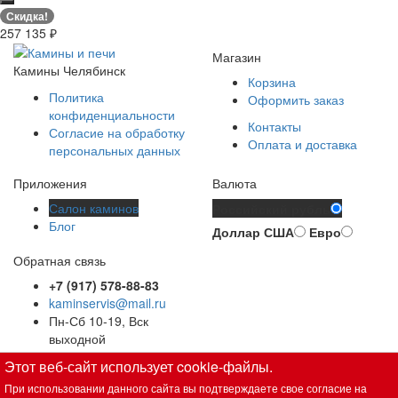
Скидка!
257 135
₽
Магазин
Камины Челябинск
Корзина
Политика
Оформить заказ
конфиденциальности
Контакты
Согласие на обработку
Оплата и доставка
персональных данных
Приложения
Валюта
Салон каминов
Российский рубль
Блог
Доллар США
Евро
Обратная связь
+7 (917) 578-88-83
kaminservis@mail.ru
Пн-Сб 10-19, Вск
выходной
Этот веб-сайт использует cookie-файлы.
Вся представленная на сайте информация, касающаяся
технических характеристик, наличия на складе, стоимости
При использовании данного сайта вы подтверждаете свое согласие на