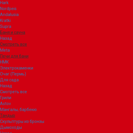
Hark
Nordpeis
Andalusia
Kratki
Supra
Баня и сауна
Назад
Смотреть все
Meta
Печи для бани
НМК
Электрокаменки
Очаг (Пермь)
Для сада
Назад
Смотреть все
Грили
Astov
Мангалы, барбекю
Тандыр
Скульптуры из бронзы
Дымоходы