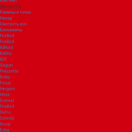
Kaw-Met
Glamm Fire
Камины и топки
Назад
Смотреть все
Биокамины
FireBird
FireBird
IldNord
Kalfire
BEF
Seguin
Piazzetta
Boley
Focus
Hergom
Hitze
Everest
FireBird
Defro
Schmid
Rocal
Echa