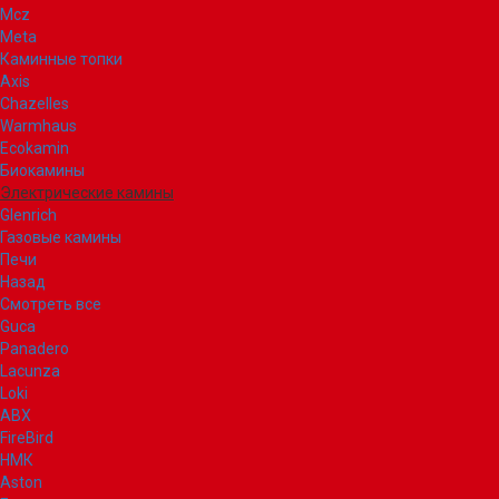
Mcz
Meta
Каминные топки
Axis
Chazelles
Warmhaus
Ecokamin
Биокамины
Электрические камины
Glenrich
Газовые камины
Печи
Назад
Смотреть все
Guca
Panadero
Lacunza
Loki
ABX
FireBird
НМК
Aston