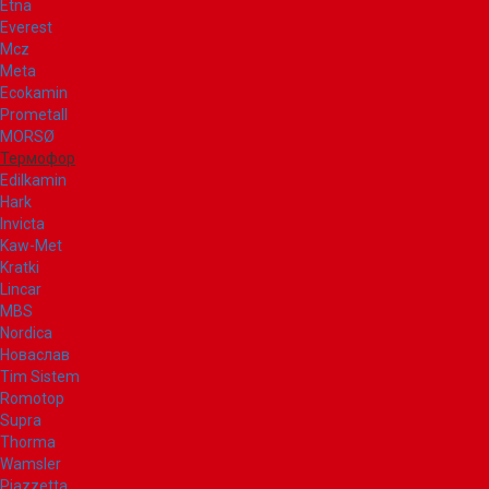
Etna
Everest
Mcz
Meta
Ecokamin
Prometall
MORSØ
Термофор
Edilkamin
Hark
Invicta
Kaw-Met
Kratki
Lincar
MBS
Nordica
Новаслав
Tim Sistem
Romotop
Supra
Thorma
Wamsler
Piazzetta