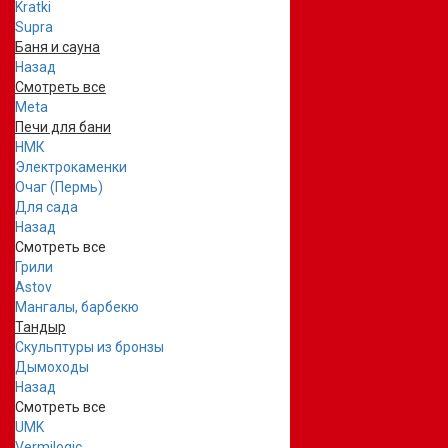
Kratki
Supra
Баня и сауна
Назад
Смотреть все
Meta
Печи для бани
НМК
Электрокаменки
Очаг (Пермь)
Для сада
Назад
Смотреть все
Грили
Astov
Мангалы, барбекю
Тандыр
Скульптуры из бронзы
Дымоходы
Назад
Смотреть все
UMK
Vermilogic