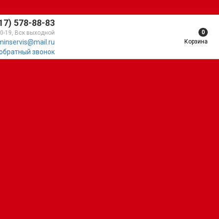
17) 578-88-83
0
10-19, Вск выходной
Корзина
minservis@mail.ru
 обратный звонок