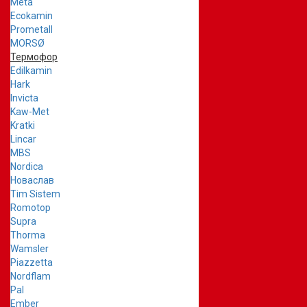
Meta
Ecokamin
Prometall
MORSØ
Термофор
Edilkamin
Hark
Invicta
Kaw-Met
Kratki
Lincar
MBS
Nordica
Новаслав
Tim Sistem
Romotop
Supra
Thorma
Wamsler
Piazzetta
Nordflam
Pal
Ember