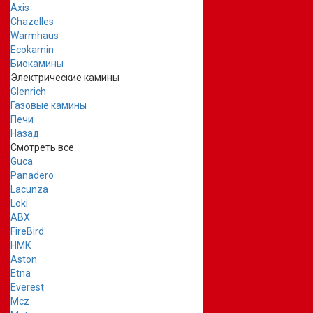
Axis
Chazelles
Warmhaus
Ecokamin
Биокамины
Электрические камины
Glenrich
Газовые камины
Печи
Назад
Смотреть все
Guca
Panadero
Lacunza
Loki
ABX
FireBird
НМК
Aston
Etna
Everest
Mcz