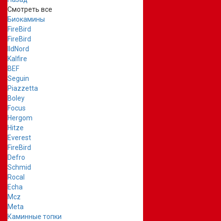
Смотреть все
Биокамины
FireBird
FireBird
IldNord
Kalfire
BEF
Seguin
Piazzetta
Boley
Focus
Hergom
Hitze
Everest
FireBird
Defro
Schmid
Rocal
Echa
Mcz
Meta
Каминные топки