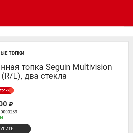
ЫЕ ТОПКИ
нная топка Seguin Multivision
 (R/L), два стекла
топки
000
₽
00000259
ИИ
КУПИТЬ