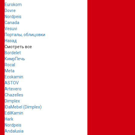
Eurokom
Dovre
Nordpeis
Canada
Vesuvi
Порталы, облицовки
Назад
Смотреть все
Bordelet
КимрПечь
Rocal
Meta
Ecokamin
ASTOV
Artevero
Chazelles
Dimplex
IDaMebel (Dimplex)
EdilKamin
Hark
Nordpeis
Andalusia