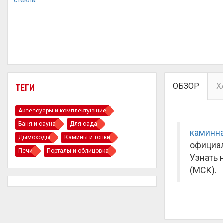
ОБЗОР
Х
ТЕГИ
Аксессуары и комплектующие
Баня и сауна
Для сада
каминна
Дымоходы
Камины и топки
официал
Печи
Порталы и облицовка
Узнать 
(МСК).