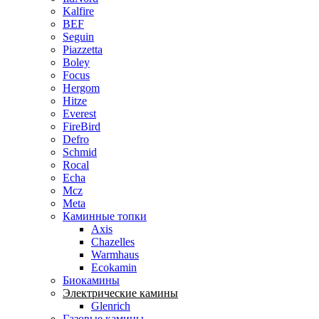
Kalfire
BEF
Seguin
Piazzetta
Boley
Focus
Hergom
Hitze
Everest
FireBird
Defro
Schmid
Rocal
Echa
Mcz
Meta
Каминные топки
Axis
Chazelles
Warmhaus
Ecokamin
Биокамины
Электрические камины
Glenrich
Газовые камины