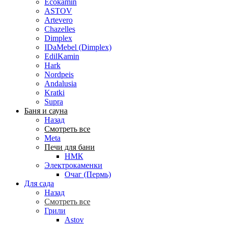
Ecokamin
ASTOV
Artevero
Chazelles
Dimplex
IDaMebel (Dimplex)
EdilKamin
Hark
Nordpeis
Andalusia
Kratki
Supra
Баня и сауна
Назад
Смотреть все
Meta
Печи для бани
НМК
Электрокаменки
Очаг (Пермь)
Для сада
Назад
Смотреть все
Грили
Astov