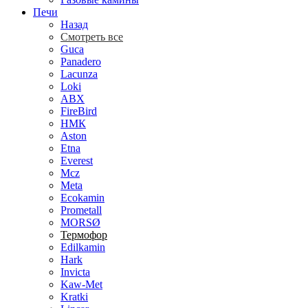
Печи
Назад
Смотреть все
Guca
Panadero
Lacunza
Loki
ABX
FireBird
НМК
Aston
Etna
Everest
Mcz
Meta
Ecokamin
Prometall
MORSØ
Термофор
Edilkamin
Hark
Invicta
Kaw-Met
Kratki