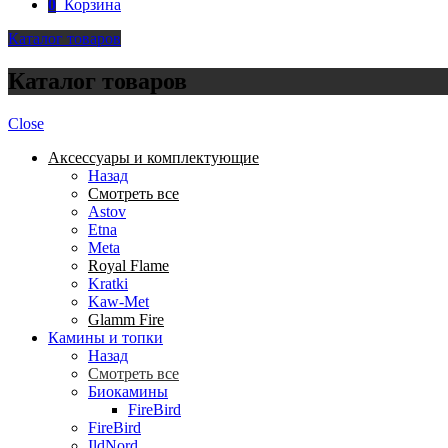
0
Корзина
Каталог товаров
Каталог товаров
Close
Аксессуары и комплектующие
Назад
Смотреть все
Astov
Etna
Meta
Royal Flame
Kratki
Kaw-Met
Glamm Fire
Камины и топки
Назад
Смотреть все
Биокамины
FireBird
FireBird
IldNord