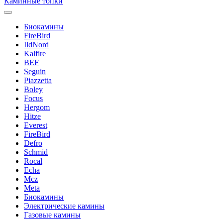
Каминные топки
Биокамины
FireBird
IldNord
Kalfire
BEF
Seguin
Piazzetta
Boley
Focus
Hergom
Hitze
Everest
FireBird
Defro
Schmid
Rocal
Echa
Mcz
Meta
Биокамины
Электрические камины
Газовые камины