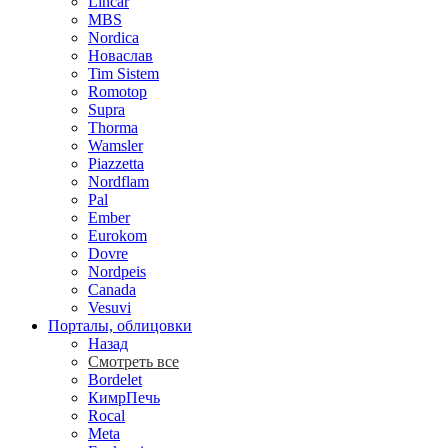
Lincar
MBS
Nordica
Новаслав
Tim Sistem
Romotop
Supra
Thorma
Wamsler
Piazzetta
Nordflam
Pal
Ember
Eurokom
Dovre
Nordpeis
Canada
Vesuvi
Порталы, облицовки
Назад
Смотреть все
Bordelet
КимрПечь
Rocal
Meta