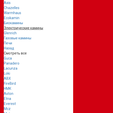
Axis
Chazelles
Warmhaus
Ecokamin
Биокамины
Электрические камины
Glenrich
Газовые камины
Печи
Назад
Смотреть все
Guca
Panadero
Lacunza
Loki
ABX
FireBird
НМК
Aston
Etna
Everest
Mcz