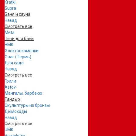
Kratki
Supra
Баня и сауна
Назад
Смотреть все
Meta
Печи для бани
НМК
Электрокаменки
Очаг (Пермь)
Для сада
Назад
Смотреть все
Грили
Astov
Мангалы, барбекю
Тандыр
Скульптуры из бронзы
Дымоходы
Назад
Смотреть все
UMK
Vermilogic