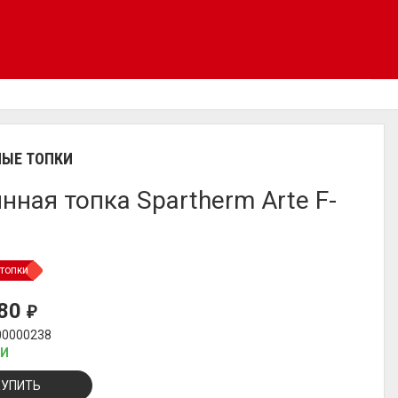
ЫЕ ТОПКИ
нная топка Spartherm Arte F-
топки
180
₽
00000238
ИИ
КУПИТЬ