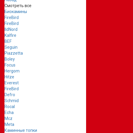
Смотреть все
Биокамины
FireBird
FireBird
IldNord
Kalfire
BEF
Seguin
Piazzetta
Boley
Focus
Hergom
Hitze
Everest
FireBird
Defro
Schmid
Rocal
Echa
Mcz
Meta
Каминные топки