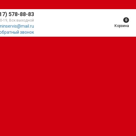
17) 578-88-83
0
10-19, Вск выходной
Корзина
minservis@mail.ru
 обратный звонок