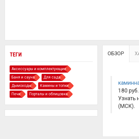
ОБЗОР
Х
ТЕГИ
Аксессуары и комплектующие
Баня и сауна
Для сада
каминна
Дымоходы
Камины и топки
180 руб.
Печи
Порталы и облицовка
Узнать 
(МСК).