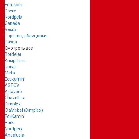
Eurokom
Dovre
Nordpeis
Canada
Vesuvi
Порталы, облицовки
Назад
Смотреть все
Bordelet
КимрПечь
Rocal
Meta
Ecokamin
ASTOV
Artevero
Chazelles
Dimplex
IDaMebel (Dimplex)
EdilKamin
Hark
Nordpeis
Andalusia