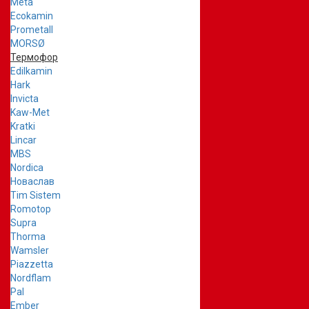
Meta
Ecokamin
Prometall
MORSØ
Термофор
Edilkamin
Hark
Invicta
Kaw-Met
Kratki
Lincar
MBS
Nordica
Новаслав
Tim Sistem
Romotop
Supra
Thorma
Wamsler
Piazzetta
Nordflam
Pal
Ember