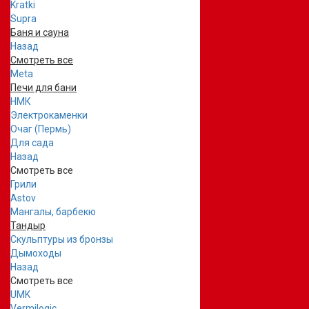
Kratki
Supra
Баня и сауна
Назад
Смотреть все
Meta
Печи для бани
НМК
Электрокаменки
Очаг (Пермь)
Для сада
Назад
Смотреть все
Грили
Astov
Мангалы, барбекю
Тандыр
Скульптуры из бронзы
Дымоходы
Назад
Смотреть все
UMK
Vermilogic