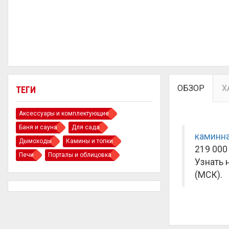
ОБЗОР
Х
ТЕГИ
Аксессуары и комплектующие
Баня и сауна
Для сада
каминна
Дымоходы
Камины и топки
219 000 
Печи
Порталы и облицовка
Узнать 
(МСК).