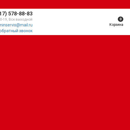
17) 578-88-83
0
10-19, Вск выходной
Корзина
minservis@mail.ru
 обратный звонок