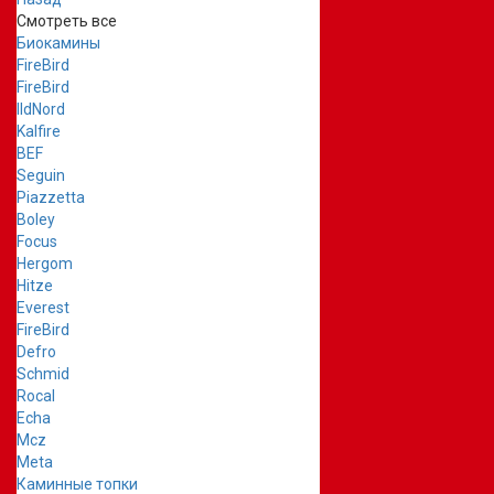
Смотреть все
Биокамины
FireBird
FireBird
IldNord
Kalfire
BEF
Seguin
Piazzetta
Boley
Focus
Hergom
Hitze
Everest
FireBird
Defro
Schmid
Rocal
Echa
Mcz
Meta
Каминные топки