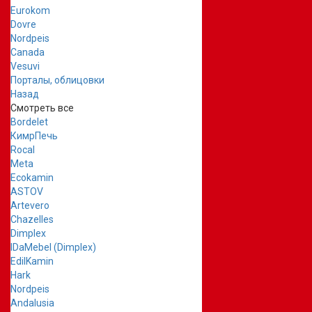
Eurokom
Dovre
Nordpeis
Canada
Vesuvi
Порталы, облицовки
Назад
Смотреть все
Bordelet
КимрПечь
Rocal
Meta
Ecokamin
ASTOV
Artevero
Chazelles
Dimplex
IDaMebel (Dimplex)
EdilKamin
Hark
Nordpeis
Andalusia