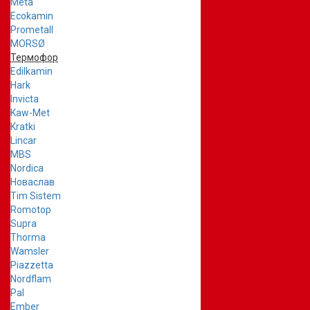
Meta
Ecokamin
Prometall
MORSØ
Термофор
Edilkamin
Hark
Invicta
Kaw-Met
Kratki
Lincar
MBS
Nordica
Новаслав
Tim Sistem
Romotop
Supra
Thorma
Wamsler
Piazzetta
Nordflam
Pal
Ember