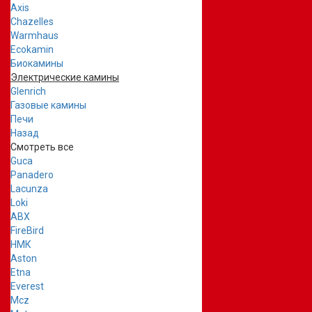
Axis
Chazelles
Warmhaus
Ecokamin
Биокамины
Электрические камины
Glenrich
Газовые камины
Печи
Назад
Смотреть все
Guca
Panadero
Lacunza
Loki
ABX
FireBird
НМК
Aston
Etna
Everest
Mcz