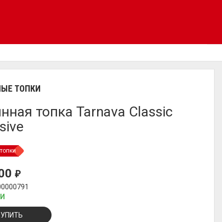
ЫЕ ТОПКИ
нная топка Tarnava Classic
sive
топки
000
₽
00000791
ИИ
КУПИТЬ