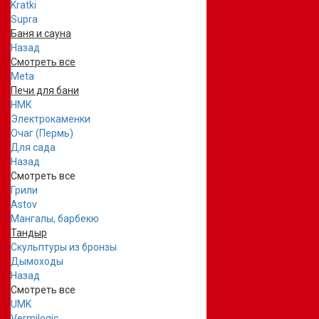
Kratki
Supra
Баня и сауна
Назад
Смотреть все
Meta
Печи для бани
НМК
Электрокаменки
Очаг (Пермь)
Для сада
Назад
Смотреть все
Грили
Astov
Мангалы, барбекю
Тандыр
Скульптуры из бронзы
Дымоходы
Назад
Смотреть все
UMK
Vermilogic