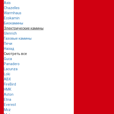
Axis
Chazelles
Warmhaus
Ecokamin
Биокамины
Электрические камины
Glenrich
Газовые камины
Печи
Назад
Смотреть все
Guca
Panadero
Lacunza
Loki
ABX
FireBird
НМК
Aston
Etna
Everest
Mcz