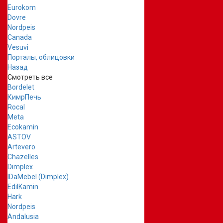
Eurokom
Dovre
Nordpeis
Canada
Vesuvi
Порталы, облицовки
Назад
Смотреть все
Bordelet
КимрПечь
Rocal
Meta
Ecokamin
ASTOV
Artevero
Chazelles
Dimplex
IDaMebel (Dimplex)
EdilKamin
Hark
Nordpeis
Andalusia