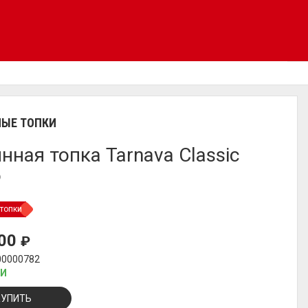
ЫЕ ТОПКИ
нная топка Tarnava Classic
o
топки
000
₽
00000782
ИИ
КУПИТЬ