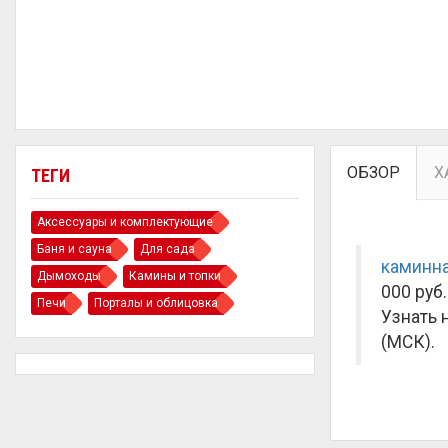
ОБЗОР
Х
ТЕГИ
Аксессуары и комплектующие
Баня и сауна
Для сада
каминна
Дымоходы
Камины и топки
000 руб.
Печи
Порталы и облицовка
Узнать 
(МСК).