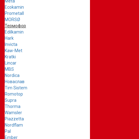
Meta
Ecokamin
Prometall
MORSØ
Термофор
Edilkamin
Hark
Invicta
Kaw-Met
Kratki
Lincar
MBS
Nordica
Новаслав
Tim Sistem
Romotop
Supra
Thorma
Wamsler
Piazzetta
Nordflam
Pal
Ember