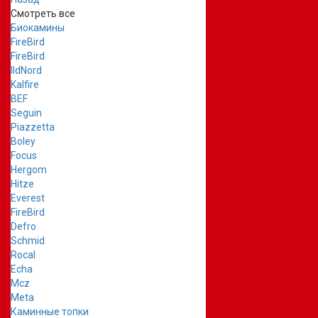
Смотреть все
Биокамины
FireBird
FireBird
IldNord
Kalfire
BEF
Seguin
Piazzetta
Boley
Focus
Hergom
Hitze
Everest
FireBird
Defro
Schmid
Rocal
Echa
Mcz
Meta
Каминные топки