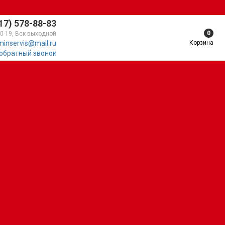
17) 578-88-83
0
10-19, Вск выходной
Корзина
minservis@mail.ru
 обратный звонок