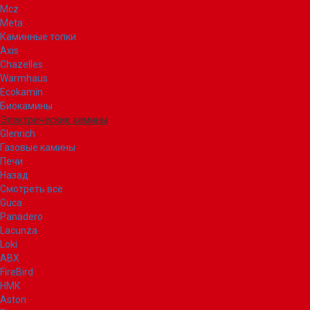
Mcz
Meta
Каминные топки
Axis
Chazelles
Warmhaus
Ecokamin
Биокамины
Электрические камины
Glenrich
Газовые камины
Печи
Назад
Смотреть все
Guca
Panadero
Lacunza
Loki
ABX
FireBird
НМК
Aston