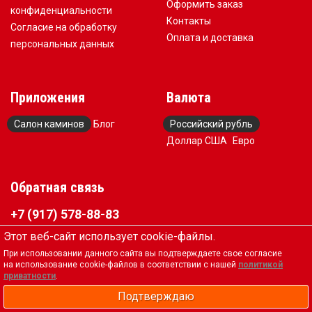
Оформить заказ
конфиденциальности
Контакты
Согласие на обработку
Оплата и доставка
персональных данных
Приложения
Валюта
Салон каминов
Блог
Российский рубль
Доллар США
Евро
Обратная связь
+7 (917) 578-88-83
kaminservis@mail.ru
Этот веб-сайт использует cookie-файлы.
Пн-Сб 10-19, Вск выходной
При использовании данного сайта вы подтверждаете свое согласие
на использование cookie-файлов в соответствии с нашей
политикой
Вся представленная на сайте информация, касающаяся
приватности
.
технических характеристик, наличия на складе,
Подтверждаю
стоимости товаров, носит информационный характер и