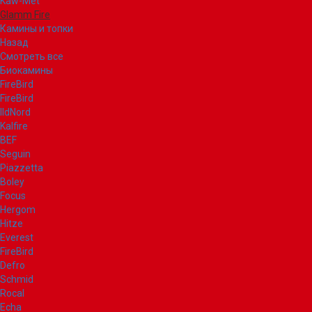
Kaw-Met
Glamm Fire
Камины и топки
Назад
Смотреть все
Биокамины
FireBird
FireBird
IldNord
Kalfire
BEF
Seguin
Piazzetta
Boley
Focus
Hergom
Hitze
Everest
FireBird
Defro
Schmid
Rocal
Echa