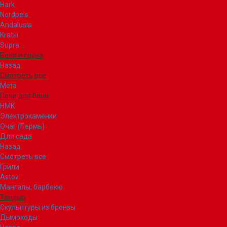
Hark
Nordpeis
Andalusia
Kratki
Supra
Баня и сауна
Назад
Смотреть все
Meta
Печи для бани
НМК
Электрокаменки
Очаг (Пермь)
Для сада
Назад
Смотреть все
Грили
Astov
Мангалы, барбекю
Тандыр
Скульптуры из бронзы
Дымоходы