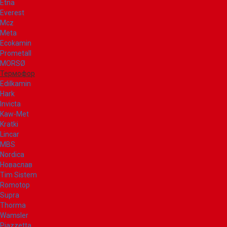
Etna
Everest
Mcz
Meta
Ecokamin
Prometall
MORSØ
Термофор
Edilkamin
Hark
Invicta
Kaw-Met
Kratki
Lincar
MBS
Nordica
Новаслав
Tim Sistem
Romotop
Supra
Thorma
Wamsler
Piazzetta