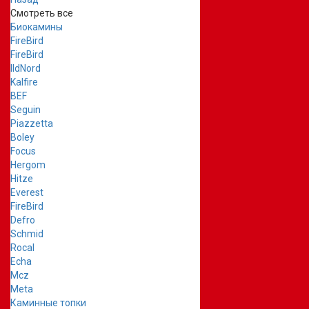
Смотреть все
Биокамины
FireBird
FireBird
IldNord
Kalfire
BEF
Seguin
Piazzetta
Boley
Focus
Hergom
Hitze
Everest
FireBird
Defro
Schmid
Rocal
Echa
Mcz
Meta
Каминные топки