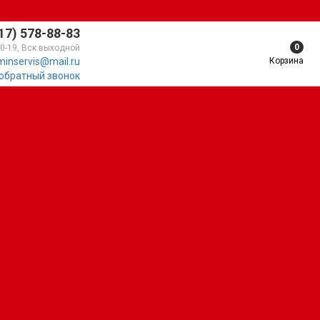
17) 578-88-83
0
10-19, Вск выходной
Корзина
minservis@mail.ru
 обратный звонок