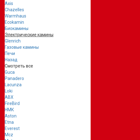
Axis
Chazelles
Warmhaus
Ecokamin
Биокамины
Электрические камины
Glenrich
Газовые камины
Печи
Назад
Смотреть все
Guca
Panadero
Lacunza
Loki
ABX
FireBird
НМК
Aston
Etna
Everest
Mcz