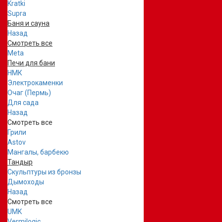
Kratki
Supra
Баня и сауна
Назад
Смотреть все
Meta
Печи для бани
НМК
Электрокаменки
Очаг (Пермь)
Для сада
Назад
Смотреть все
Грили
Astov
Мангалы, барбекю
Тандыр
Скульптуры из бронзы
Дымоходы
Назад
Смотреть все
UMK
Vermilogic