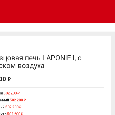
зцовая печь LAPONIE I, с
ском воздуха
200
₽
ый
502 200
₽
невый
502 200
₽
ный
502 200
₽
мутр
502 200
₽