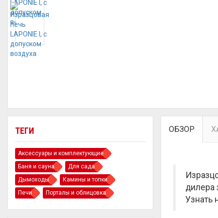
ОБЗОР
Х
ТЕГИ
Аксессуары и комплектующие
Баня и сауна
Для сада
Изразцо
Дымоходы
Камины и топки
дилера 
Печи
Порталы и облицовка
Узнать 