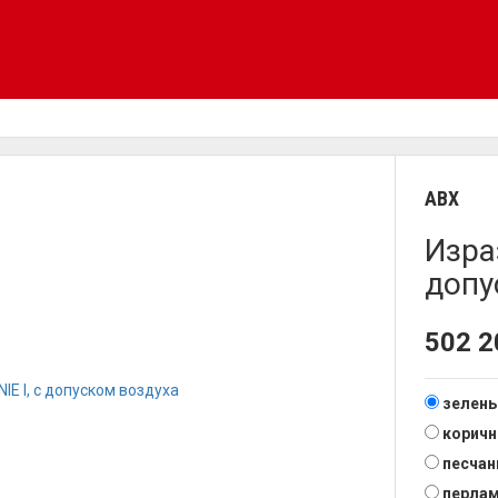
ABX
Изра
допу
502 
зелен
корич
песча
перла