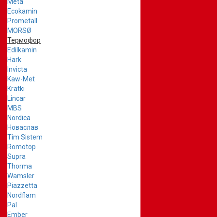
Meta
Ecokamin
Prometall
MORSØ
Термофор
Edilkamin
Hark
Invicta
Kaw-Met
Kratki
Lincar
MBS
Nordica
Новаслав
Tim Sistem
Romotop
Supra
Thorma
Wamsler
Piazzetta
Nordflam
Pal
Ember