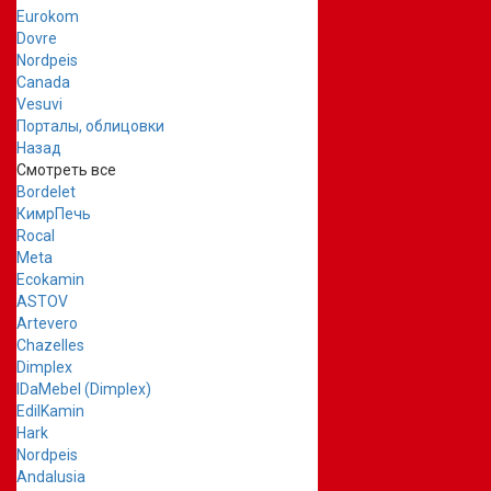
Eurokom
Dovre
Nordpeis
Canada
Vesuvi
Порталы, облицовки
Назад
Смотреть все
Bordelet
КимрПечь
Rocal
Meta
Ecokamin
ASTOV
Artevero
Chazelles
Dimplex
IDaMebel (Dimplex)
EdilKamin
Hark
Nordpeis
Andalusia