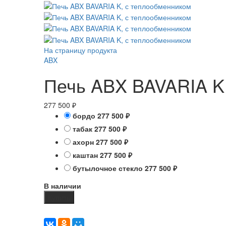
На страницу продукта
ABX
Печь ABX BAVARIA K
277 500
₽
бордо
277 500
₽
табак
277 500
₽
ахорн
277 500
₽
каштан
277 500
₽
бутылочное стекло
277 500
₽
В наличии
Купить