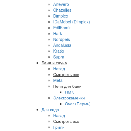
Artevero
Chazelles
Dimplex
IDaMebel (Dimplex)
EdilKamin
Hark
Nordpeis
Andalusia
Kratki
Supra
Баня и сауна
Назад
Смотреть все
Meta
Печи для бани
НМК
Электрокаменки
Очаг (Пермь)
Для сада
Назад
Смотреть все
Грили