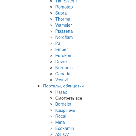
Tim Sistem
Romotop
Supra
Thorma
Wamsler
Piazzetta
Nordflam
Pal
Ember
Eurokom
Dovre
Nordpeis
Canada
Vesuvi
Порталы, облицовки
Назад
Смотреть все
Bordelet
КимрПечь
Rocal
Meta
Ecokamin
ASTOV