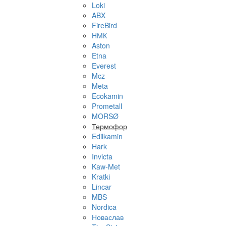
Loki
ABX
FireBird
НМК
Aston
Etna
Everest
Mcz
Meta
Ecokamin
Prometall
MORSØ
Термофор
Edilkamin
Hark
Invicta
Kaw-Met
Kratki
Lincar
MBS
Nordica
Новаслав