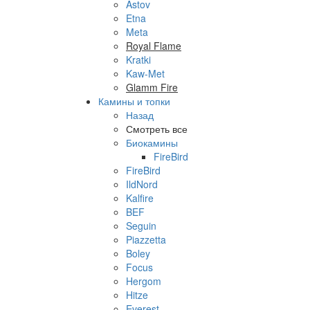
Astov
Etna
Meta
Royal Flame
Kratki
Kaw-Met
Glamm Fire
Камины и топки
Назад
Смотреть все
Биокамины
FireBird
FireBird
IldNord
Kalfire
BEF
Seguin
Piazzetta
Boley
Focus
Hergom
Hitze
Everest