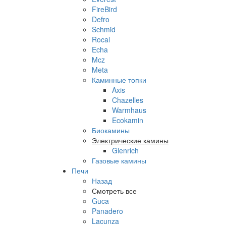
FireBird
Defro
Schmid
Rocal
Echa
Mcz
Meta
Каминные топки
Axis
Chazelles
Warmhaus
Ecokamin
Биокамины
Электрические камины
Glenrich
Газовые камины
Печи
Назад
Смотреть все
Guca
Panadero
Lacunza