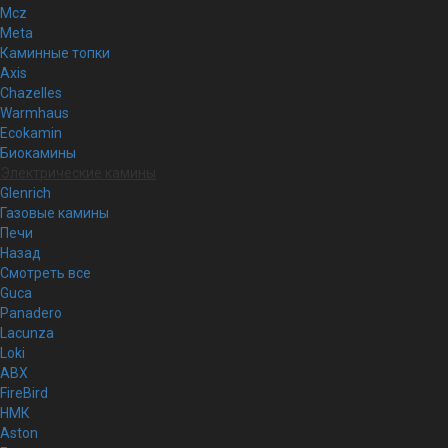
Mcz
Meta
Каминные топки
Axis
Chazelles
Warmhaus
Ecokamin
Биокамины
Электрические камины
Glenrich
Газовые камины
Печи
Назад
Смотреть все
Guca
Panadero
Lacunza
Loki
ABX
FireBird
НМК
Aston