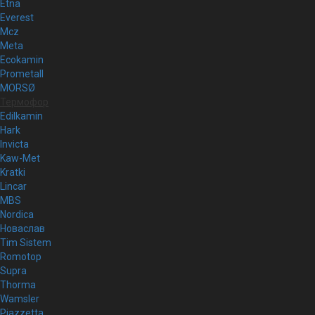
Etna
Everest
Mcz
Meta
Ecokamin
Prometall
MORSØ
Термофор
Edilkamin
Hark
Invicta
Kaw-Met
Kratki
Lincar
MBS
Nordica
Новаслав
Tim Sistem
Romotop
Supra
Thorma
Wamsler
Piazzetta