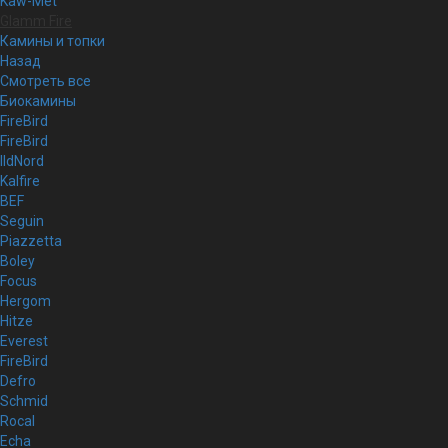
Kaw-Met
Glamm Fire
Камины и топки
Назад
Смотреть все
Биокамины
FireBird
FireBird
IldNord
Kalfire
BEF
Seguin
Piazzetta
Boley
Focus
Hergom
Hitze
Everest
FireBird
Defro
Schmid
Rocal
Echa