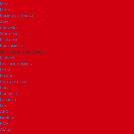
Mcz
Meta
Каминные топки
Axis
Chazelles
Warmhaus
Ecokamin
Биокамины
Электрические камины
Glenrich
Газовые камины
Печи
Назад
Смотреть все
Guca
Panadero
Lacunza
Loki
ABX
FireBird
НМК
Aston