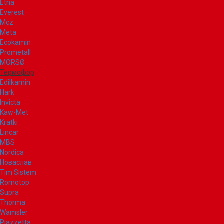
Etna
Everest
Mcz
Meta
Ecokamin
Prometall
MORSØ
Термофор
Edilkamin
Hark
Invicta
Kaw-Met
Kratki
Lincar
MBS
Nordica
Новаслав
Tim Sistem
Romotop
Supra
Thorma
Wamsler
Piazzetta