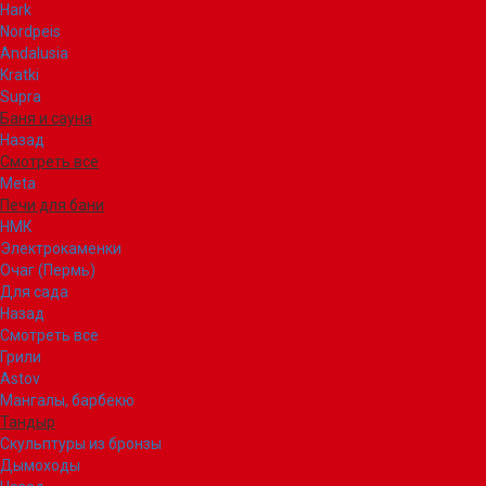
Hark
Nordpeis
Andalusia
Kratki
Supra
Баня и сауна
Назад
Смотреть все
Meta
Печи для бани
НМК
Электрокаменки
Очаг (Пермь)
Для сада
Назад
Смотреть все
Грили
Astov
Мангалы, барбекю
Тандыр
Скульптуры из бронзы
Дымоходы