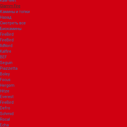
Kaw-Met
Glamm Fire
Камины и топки
Назад
Смотреть все
Биокамины
FireBird
FireBird
IldNord
Kalfire
BEF
Seguin
Piazzetta
Boley
Focus
Hergom
Hitze
Everest
FireBird
Defro
Schmid
Rocal
Echa