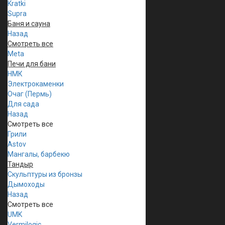
Kratki
Supra
Баня и сауна
Назад
Смотреть все
Meta
Печи для бани
НМК
Электрокаменки
Очаг (Пермь)
Для сада
Назад
Смотреть все
Грили
Astov
Мангалы, барбекю
Тандыр
Скульптуры из бронзы
Дымоходы
Назад
Смотреть все
UMK
Vermilogic