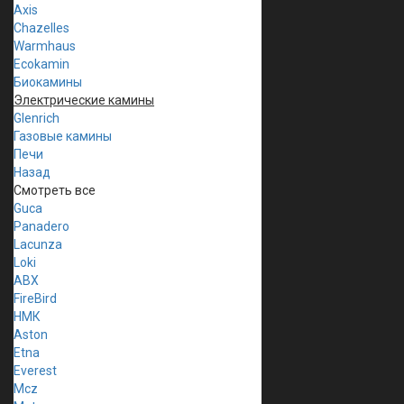
Axis
Chazelles
Warmhaus
Ecokamin
Биокамины
Электрические камины
Glenrich
Газовые камины
Печи
Назад
Смотреть все
Guca
Panadero
Lacunza
Loki
ABX
FireBird
НМК
Aston
Etna
Everest
Mcz