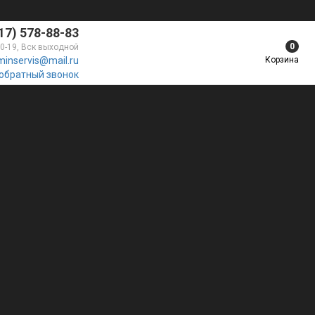
17) 578-88-83
0
10-19, Вск выходной
Корзина
minservis@mail.ru
 обратный звонок