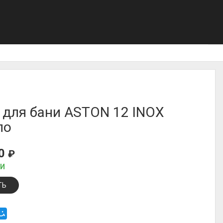
 для бани ASTON 12 INOX
ло
90
₽
ИИ
ТЬ