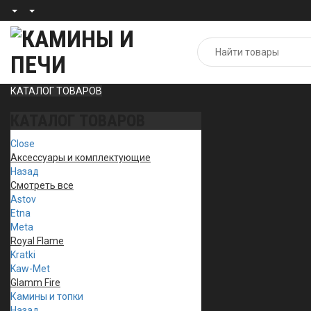
КАТАЛОГ ТОВАРОВ
КАТАЛОГ ТОВАРОВ
Close
Аксессуары и комплектующие
Назад
Смотреть все
Astov
Etna
Meta
Royal Flame
Kratki
Kaw-Met
Glamm Fire
Камины и топки
Назад