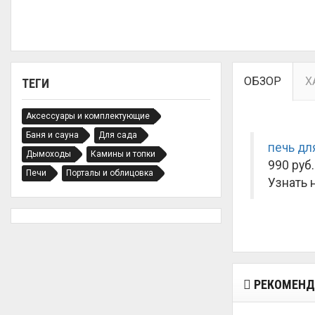
ОБЗОР
Х
ТЕГИ
Аксессуары и комплектующие
Баня и сауна
Для сада
печь дл
Дымоходы
Камины и топки
990 руб.
Печи
Порталы и облицовка
Узнать 
РЕКОМЕНД