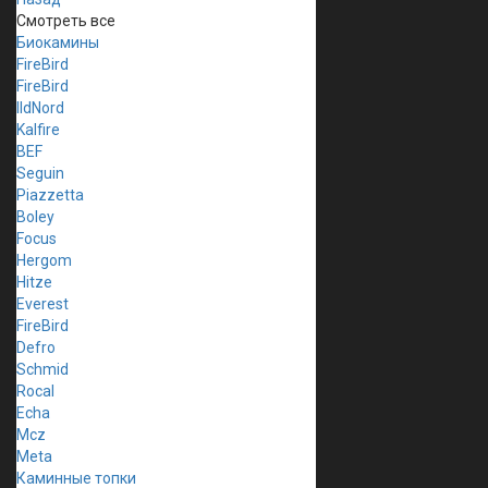
Смотреть все
Биокамины
FireBird
FireBird
IldNord
Kalfire
BEF
Seguin
Piazzetta
Boley
Focus
Hergom
Hitze
Everest
FireBird
Defro
Schmid
Rocal
Echa
Mcz
Meta
Каминные топки