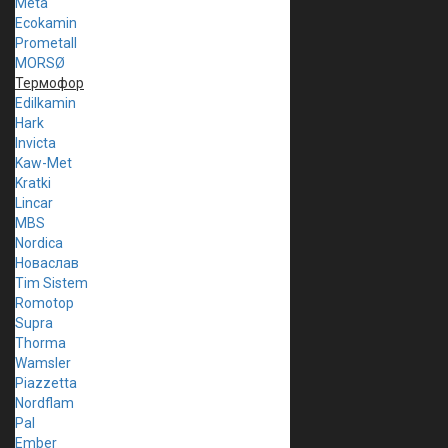
Meta
Ecokamin
Prometall
MORSØ
Термофор
Edilkamin
Hark
Invicta
Kaw-Met
Kratki
Lincar
MBS
Nordica
Новаслав
Tim Sistem
Romotop
Supra
Thorma
Wamsler
Piazzetta
Nordflam
Pal
Ember