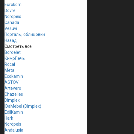
Eurokom
Dovre
Nordpeis
Canada
Vesuvi
Порталы, облицовки
Назад
Смотреть все
Bordelet
КимрПечь
Rocal
Meta
Ecokamin
ASTOV
Artevero
Chazelles
Dimplex
IDaMebel (Dimplex)
EdilKamin
Hark
Nordpeis
Andalusia