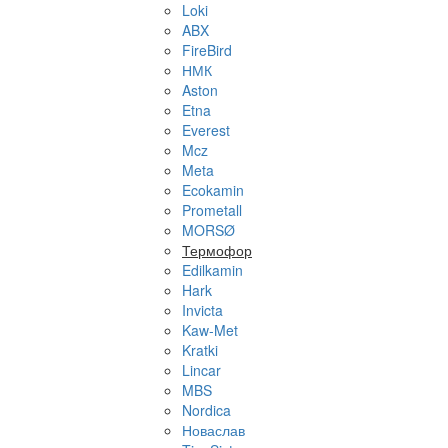
Loki
ABX
FireBird
НМК
Aston
Etna
Everest
Mcz
Meta
Ecokamin
Prometall
MORSØ
Термофор
Edilkamin
Hark
Invicta
Kaw-Met
Kratki
Lincar
MBS
Nordica
Новаслав