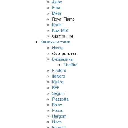
Astov
Etna
Meta
Royal Flame
Kratki
Kaw-Met
Glamm Fire
Камины и топки
Назад
Смотреть все
Биокамины
FireBird
FireBird
IldNord
Kalfire
BEF
Seguin
Piazzetta
Boley
Focus
Hergom
Hitze
Everest