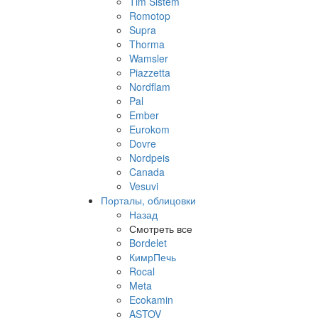
Tim Sistem
Romotop
Supra
Thorma
Wamsler
Piazzetta
Nordflam
Pal
Ember
Eurokom
Dovre
Nordpeis
Canada
Vesuvi
Порталы, облицовки
Назад
Смотреть все
Bordelet
КимрПечь
Rocal
Meta
Ecokamin
ASTOV