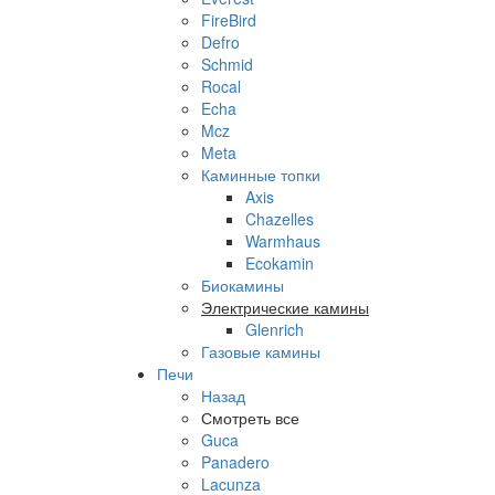
FireBird
Defro
Schmid
Rocal
Echa
Mcz
Meta
Каминные топки
Axis
Chazelles
Warmhaus
Ecokamin
Биокамины
Электрические камины
Glenrich
Газовые камины
Печи
Назад
Смотреть все
Guca
Panadero
Lacunza