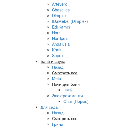
Artevero
Chazelles
Dimplex
IDaMebel (Dimplex)
EdilKamin
Hark
Nordpeis
Andalusia
Kratki
Supra
Баня и сауна
Назад
Смотреть все
Meta
Печи для бани
НМК
Электрокаменки
Очаг (Пермь)
Для сада
Назад
Смотреть все
Грили