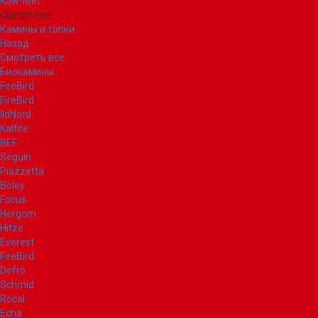
Kaw-Met
Glamm Fire
Камины и топки
Назад
Смотреть все
Биокамины
FireBird
FireBird
IldNord
Kalfire
BEF
Seguin
Piazzetta
Boley
Focus
Hergom
Hitze
Everest
FireBird
Defro
Schmid
Rocal
Echa