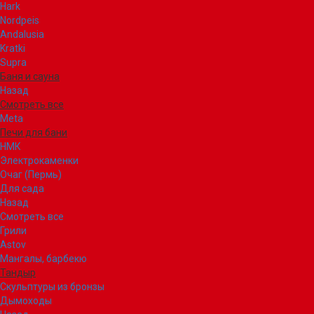
Hark
Nordpeis
Andalusia
Kratki
Supra
Баня и сауна
Назад
Смотреть все
Meta
Печи для бани
НМК
Электрокаменки
Очаг (Пермь)
Для сада
Назад
Смотреть все
Грили
Astov
Мангалы, барбекю
Тандыр
Скульптуры из бронзы
Дымоходы