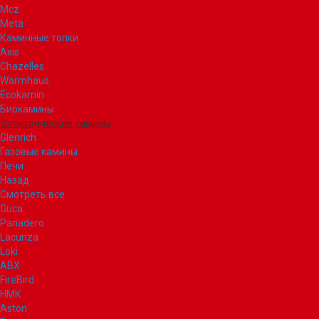
Mcz
Meta
Каминные топки
Axis
Chazelles
Warmhaus
Ecokamin
Биокамины
Электрические камины
Glenrich
Газовые камины
Печи
Назад
Смотреть все
Guca
Panadero
Lacunza
Loki
ABX
FireBird
НМК
Aston