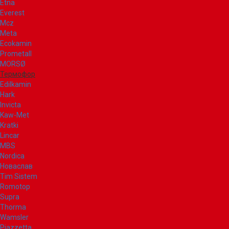
Etna
Everest
Mcz
Meta
Ecokamin
Prometall
MORSØ
Термофор
Edilkamin
Hark
Invicta
Kaw-Met
Kratki
Lincar
MBS
Nordica
Новаслав
Tim Sistem
Romotop
Supra
Thorma
Wamsler
Piazzetta