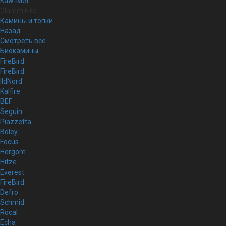
Kaw-Met
Glamm Fire
Камины и топки
Назад
Смотреть все
Биокамины
FireBird
FireBird
IldNord
Kalfire
BEF
Seguin
Piazzetta
Boley
Focus
Hergom
Hitze
Everest
FireBird
Defro
Schmid
Rocal
Echa