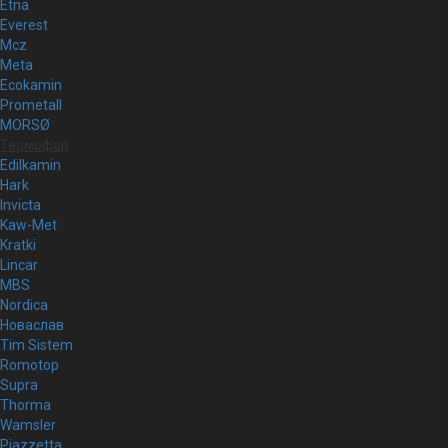
Etna
Everest
Mcz
Meta
Ecokamin
Prometall
MORSØ
Термофор
Edilkamin
Hark
Invicta
Kaw-Met
Kratki
Lincar
MBS
Nordica
Новаслав
Tim Sistem
Romotop
Supra
Thorma
Wamsler
Piazzetta