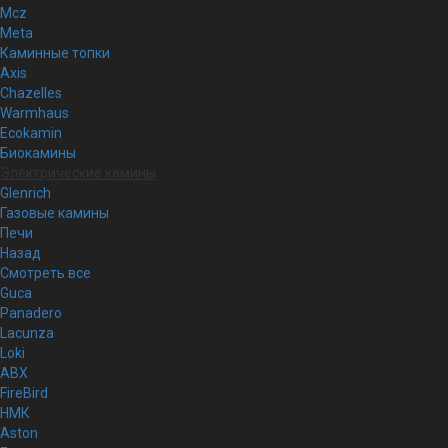
Mcz
Meta
Каминные топки
Axis
Chazelles
Warmhaus
Ecokamin
Биокамины
Электрические камины
Glenrich
Газовые камины
Печи
Назад
Смотреть все
Guca
Panadero
Lacunza
Loki
ABX
FireBird
НМК
Aston