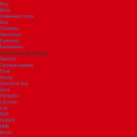
Mcz
Meta
Каминные топки
Axis
Chazelles
Warmhaus
Ecokamin
Биокамины
Электрические камины
Glenrich
Газовые камины
Печи
Назад
Смотреть все
Guca
Panadero
Lacunza
Loki
ABX
FireBird
НМК
Aston