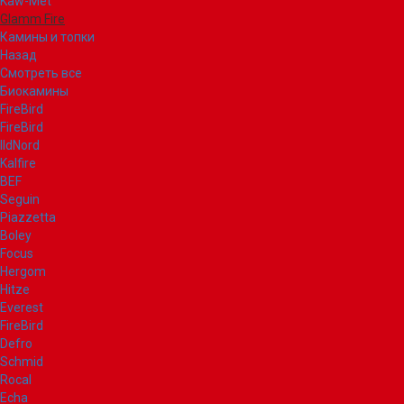
Kaw-Met
Glamm Fire
Камины и топки
Назад
Смотреть все
Биокамины
FireBird
FireBird
IldNord
Kalfire
BEF
Seguin
Piazzetta
Boley
Focus
Hergom
Hitze
Everest
FireBird
Defro
Schmid
Rocal
Echa