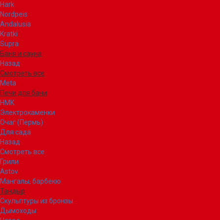
Hark
Nordpeis
Andalusia
Kratki
Supra
Баня и сауна
Назад
Смотреть все
Meta
Печи для бани
НМК
Электрокаменки
Очаг (Пермь)
Для сада
Назад
Смотреть все
Грили
Astov
Мангалы, барбекю
Тандыр
Скульптуры из бронзы
Дымоходы