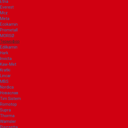
Etna
Everest
Mcz
Meta
Ecokamin
Prometall
MORSØ
Термофор
Edilkamin
Hark
Invicta
Kaw-Met
Kratki
Lincar
MBS
Nordica
Новаслав
Tim Sistem
Romotop
Supra
Thorma
Wamsler
Piazzetta