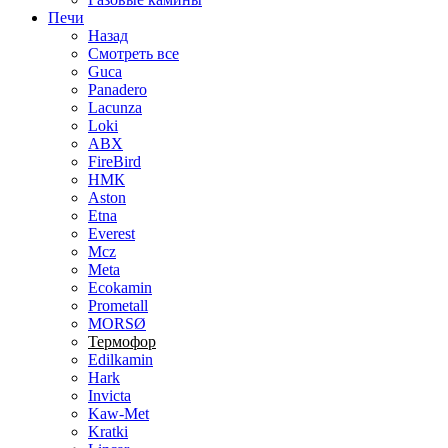
Печи
Назад
Смотреть все
Guca
Panadero
Lacunza
Loki
ABX
FireBird
НМК
Aston
Etna
Everest
Mcz
Meta
Ecokamin
Prometall
MORSØ
Термофор
Edilkamin
Hark
Invicta
Kaw-Met
Kratki