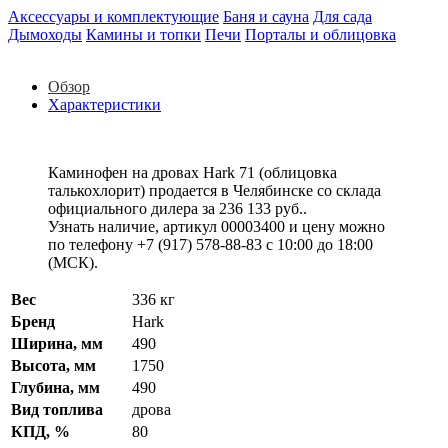
Аксессуары и комплектующие
Баня и сауна
Для сада
Дымоходы
Камины и топки
Печи
Порталы и облицовка
Обзор
Характеристики
Каминофен на дровах Hark 71 (облицовка
талькохлорит) продается в Челябинске со склада
официального дилера за
236 133 руб.
.
Узнать наличие, артикул 00003400 и цену можно
по телефону +7 (917) 578-88-83 с 10:00 до 18:00
(МСК).
Вес
336 кг
Бренд
Hark
Ширина, мм
490
Высота, мм
1750
Глубина, мм
490
Вид топлива
дрова
КПД, %
80