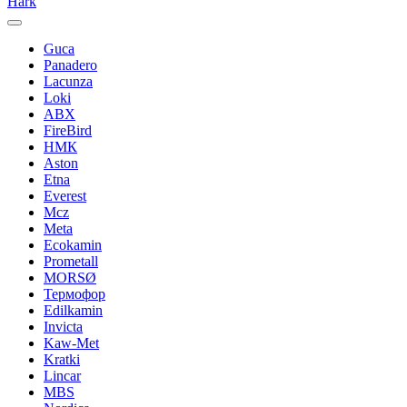
Hark
Guca
Panadero
Lacunza
Loki
ABX
FireBird
НМК
Aston
Etna
Everest
Mcz
Meta
Ecokamin
Prometall
MORSØ
Термофор
Edilkamin
Invicta
Kaw-Met
Kratki
Lincar
MBS