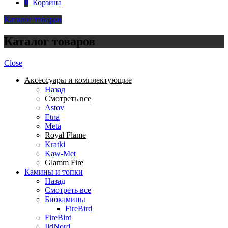
0
Корзина
Каталог товаров
Каталог товаров
Close
Аксессуары и комплектующие
Назад
Смотреть все
Astov
Etna
Meta
Royal Flame
Kratki
Kaw-Met
Glamm Fire
Камины и топки
Назад
Смотреть все
Биокамины
FireBird
FireBird
IldNord