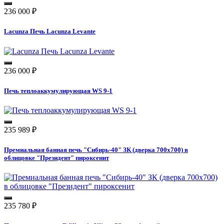
236 000
₽
Lacunza Печь Lacunza Levante
236 000
₽
Печь теплоаккумулирующая WS 9-1
235 989
₽
Премиальная банная печь "Сибирь-40" ЗК (дверка 700х700) в
облицовке "Президент" пироксенит
235 780
₽