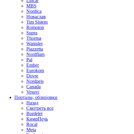
Lincar
MBS
Nordica
Новаслав
Tim Sistem
Romotop
Supra
Thorma
Wamsler
Piazzetta
Nordflam
Pal
Ember
Eurokom
Dovre
Nordpeis
Canada
Vesuvi
Порталы, облицовки
Назад
Смотреть все
Bordelet
КимрПечь
Rocal
Meta