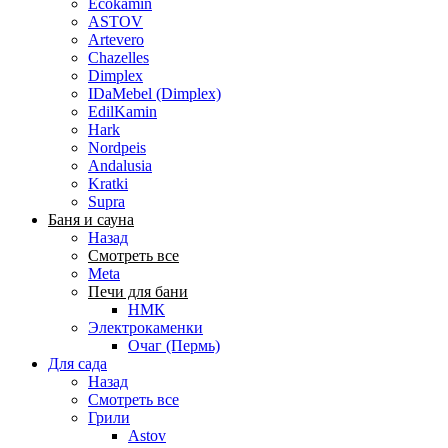
Ecokamin
ASTOV
Artevero
Chazelles
Dimplex
IDaMebel (Dimplex)
EdilKamin
Hark
Nordpeis
Andalusia
Kratki
Supra
Баня и сауна
Назад
Смотреть все
Meta
Печи для бани
НМК
Электрокаменки
Очаг (Пермь)
Для сада
Назад
Смотреть все
Грили
Astov