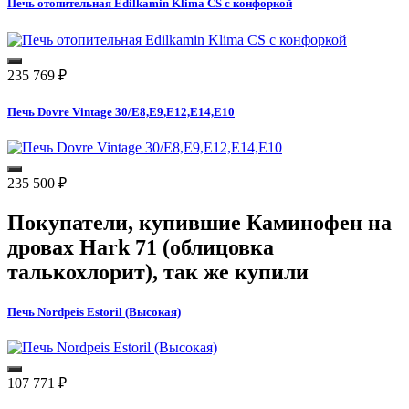
Печь отопительная Edilkamin Klima CS с конфоркой
235 769
₽
Печь Dovre Vintage 30/E8,E9,E12,E14,E10
235 500
₽
Покупатели, купившие
Каминофен на
дровах Hark 71 (облицовка
талькохлорит)
, так же купили
Печь Nordpeis Estoril (Высокая)
107 771
₽