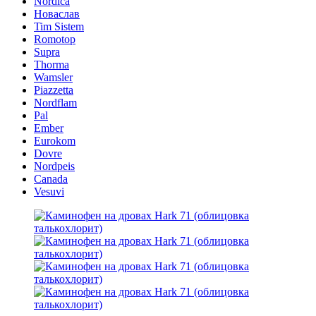
Nordica
Новаслав
Tim Sistem
Romotop
Supra
Thorma
Wamsler
Piazzetta
Nordflam
Pal
Ember
Eurokom
Dovre
Nordpeis
Canada
Vesuvi