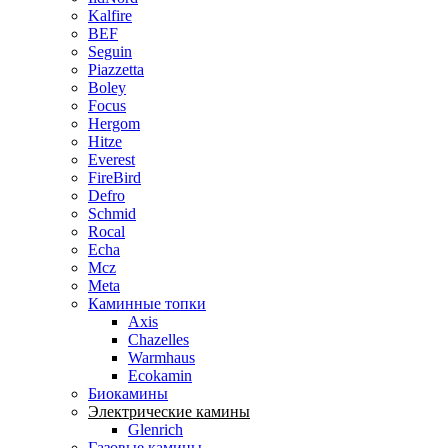
Kalfire
BEF
Seguin
Piazzetta
Boley
Focus
Hergom
Hitze
Everest
FireBird
Defro
Schmid
Rocal
Echa
Mcz
Meta
Каминные топки
Axis
Chazelles
Warmhaus
Ecokamin
Биокамины
Электрические камины
Glenrich
Газовые камины