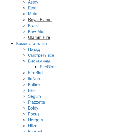
Astov
Etna
Meta
Royal Flame
Kratki
Kaw-Met
Glamm Fire
Камины и топки
Назад
Смотреть все
Биокамины
FireBird
FireBird
IldNord
Kalfire
BEF
Seguin
Piazzetta
Boley
Focus
Hergom
Hitze
Everest