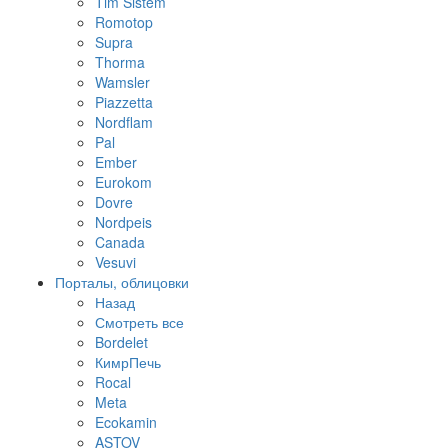
Tim Sistem
Romotop
Supra
Thorma
Wamsler
Piazzetta
Nordflam
Pal
Ember
Eurokom
Dovre
Nordpeis
Canada
Vesuvi
Порталы, облицовки
Назад
Смотреть все
Bordelet
КимрПечь
Rocal
Meta
Ecokamin
ASTOV