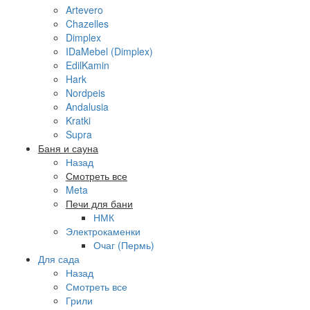
Artevero
Chazelles
Dimplex
IDaMebel (Dimplex)
EdilKamin
Hark
Nordpeis
Andalusia
Kratki
Supra
Баня и сауна
Назад
Смотреть все
Meta
Печи для бани
НМК
Электрокаменки
Очаг (Пермь)
Для сада
Назад
Смотреть все
Грили