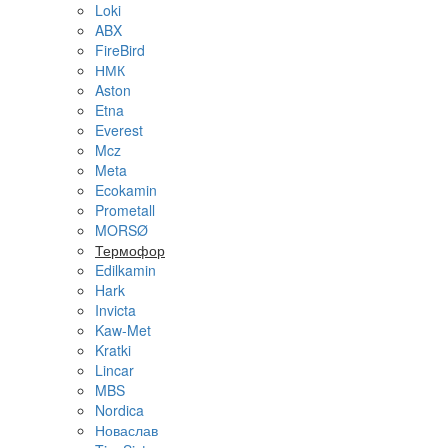
Loki
ABX
FireBird
НМК
Aston
Etna
Everest
Mcz
Meta
Ecokamin
Prometall
MORSØ
Термофор
Edilkamin
Hark
Invicta
Kaw-Met
Kratki
Lincar
MBS
Nordica
Новаслав