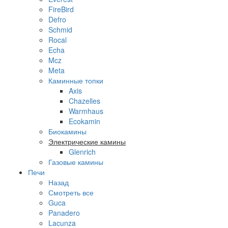
FireBird
Defro
Schmid
Rocal
Echa
Mcz
Meta
Каминные топки
Axis
Chazelles
Warmhaus
Ecokamin
Биокамины
Электрические камины
Glenrich
Газовые камины
Печи
Назад
Смотреть все
Guca
Panadero
Lacunza