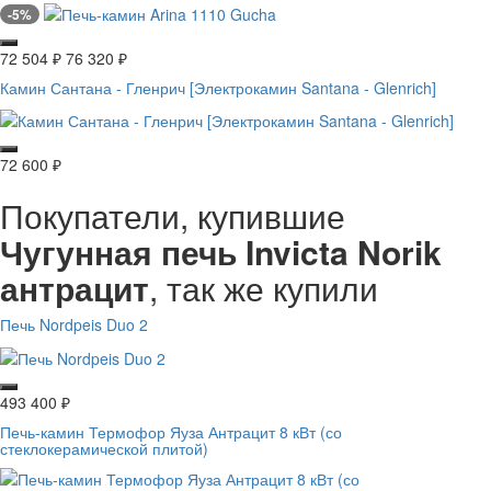
-5%
72 504
₽
76 320
₽
Камин Сантана - Гленрич [Электрокамин Santana - Glenrich]
72 600
₽
Покупатели, купившие
Чугунная печь Invicta Norik
антрацит
, так же купили
Печь Nordpeis Duo 2
493 400
₽
Печь-камин Термофор Яуза Антрацит 8 кВт (со
стеклокерамической плитой)