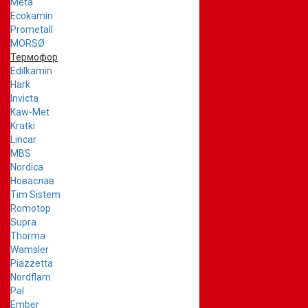
Meta
Ecokamin
Prometall
MORSØ
Термофор
Edilkamin
Hark
Invicta
Kaw-Met
Kratki
Lincar
MBS
Nordica
Новаслав
Tim Sistem
Romotop
Supra
Thorma
Wamsler
Piazzetta
Nordflam
Pal
Ember