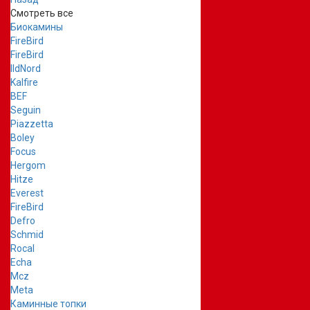
Смотреть все
Биокамины
FireBird
FireBird
IldNord
Kalfire
BEF
Seguin
Piazzetta
Boley
Focus
Hergom
Hitze
Everest
FireBird
Defro
Schmid
Rocal
Echa
Mcz
Meta
Каминные топки