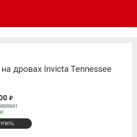
 на дровах Invicta Tennessee
000
₽
00000601
ИИ
КУПИТЬ