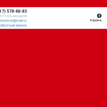
17) 578-88-83
0
10-19, Вск выходной
Корзина
minservis@mail.ru
 обратный звонок