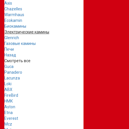
Axis
Chazelles
Warmhaus
Ecokamin
Биокамины
Электрические камины
Glenrich
Газовые камины
Печи
Назад
Смотреть все
Guca
Panadero
Lacunza
Loki
ABX
FireBird
НМК
Aston
Etna
Everest
Mcz