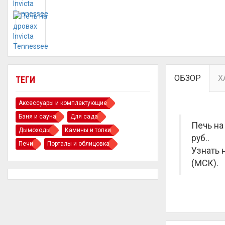
ОБЗОР
Х
ТЕГИ
Аксессуары и комплектующие
Баня и сауна
Для сада
Печь на
Дымоходы
Камины и топки
руб.
.
Печи
Порталы и облицовка
Узнать 
(МСК).