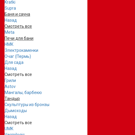
Kratki
Supra
Баня и сауна
Назад
Смотреть все
Meta
Печи для бани
НМК
Электрокаменки
Очаг (Пермь)
Для сада
Назад
Смотреть все
Грили
Astov
Мангалы, барбекю
Тандыр
Скульптуры из бронзы
Дымоходы
Назад
Смотреть все
UMK
Vermilogic