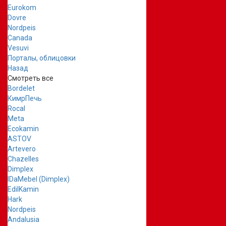
Eurokom
Dovre
Nordpeis
Canada
Vesuvi
Порталы, облицовки
Назад
Смотреть все
Bordelet
КимрПечь
Rocal
Meta
Ecokamin
ASTOV
Artevero
Chazelles
Dimplex
IDaMebel (Dimplex)
EdilKamin
Hark
Nordpeis
Andalusia