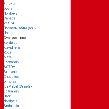
Eurokom
Dovre
Nordpeis
Canada
Vesuvi
Порталы, облицовки
Назад
Смотреть все
Bordelet
КимрПечь
Rocal
Meta
Ecokamin
ASTOV
Artevero
Chazelles
Dimplex
IDaMebel (Dimplex)
EdilKamin
Hark
Nordpeis
Andalusia