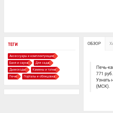
ОБЗОР
Х
ТЕГИ
Аксессуары и комплектующие
Баня и сауна
Для сада
Печь-ка
Дымоходы
Камины и топки
771 руб.
Печи
Порталы и облицовка
Узнать 
(МСК).