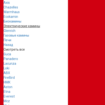
Axis
Chazelles
Warmhaus
Ecokamin
Биокамины
Электрические камины
Glenrich
Газовые камины
Печи
Назад
Смотреть все
Guca
Panadero
Lacunza
Loki
ABX
FireBird
НМК
Aston
Etna
Everest
Mcz