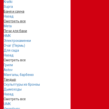
Kratki
Supra
Баня и сауна
Назад
Смотреть все
Meta
Печи для бани
НМК
Электрокаменки
Очаг (Пермь)
Для сада
Назад
Смотреть все
Грили
Astov
Мангалы, барбекю
Тандыр
Скульптуры из бронзы
Дымоходы
Назад
Смотреть все
UMK
Vermilogic