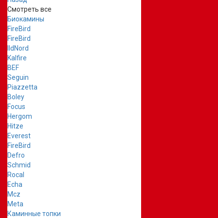
Смотреть все
Биокамины
FireBird
FireBird
IldNord
Kalfire
BEF
Seguin
Piazzetta
Boley
Focus
Hergom
Hitze
Everest
FireBird
Defro
Schmid
Rocal
Echa
Mcz
Meta
Каминные топки