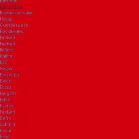
Kaw-Met
Glamm Fire
Камины и топки
Назад
Смотреть все
Биокамины
FireBird
FireBird
IldNord
Kalfire
BEF
Seguin
Piazzetta
Boley
Focus
Hergom
Hitze
Everest
FireBird
Defro
Schmid
Rocal
Echa