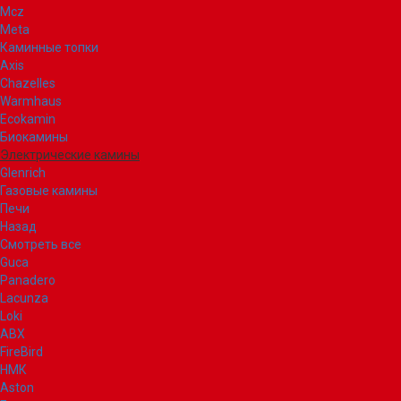
Mcz
Meta
Каминные топки
Axis
Chazelles
Warmhaus
Ecokamin
Биокамины
Электрические камины
Glenrich
Газовые камины
Печи
Назад
Смотреть все
Guca
Panadero
Lacunza
Loki
ABX
FireBird
НМК
Aston