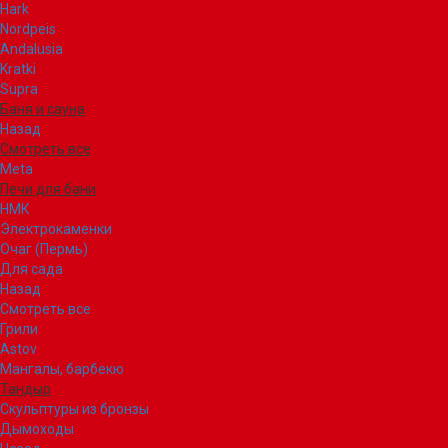
Hark
Nordpeis
Andalusia
Kratki
Supra
Баня и сауна
Назад
Смотреть все
Meta
Печи для бани
НМК
Электрокаменки
Очаг (Пермь)
Для сада
Назад
Смотреть все
Грили
Astov
Мангалы, барбекю
Тандыр
Скульптуры из бронзы
Дымоходы