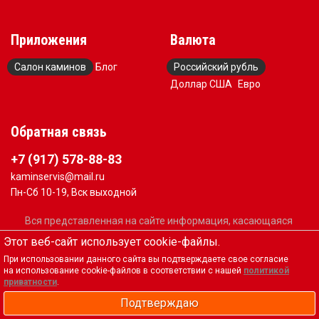
Приложения
Валюта
Салон каминов
Блог
Российский рубль
Доллар США
Евро
Обратная связь
+7 (917) 578-88-83
kaminservis@mail.ru
Пн-Сб 10-19, Вск выходной
Вся представленная на сайте информация, касающаяся
технических характеристик, наличия на складе,
Этот веб-сайт использует cookie-файлы.
стоимости товаров, носит информационный характер и
При использовании данного сайта вы подтверждаете свое согласие
не является публичной офертой, определяемой
на использование cookie-файлов в соответствии с нашей
политикой
положениями Статьи 437(2) Гражданского кодекса РФ
приватности
.
Подтверждаю