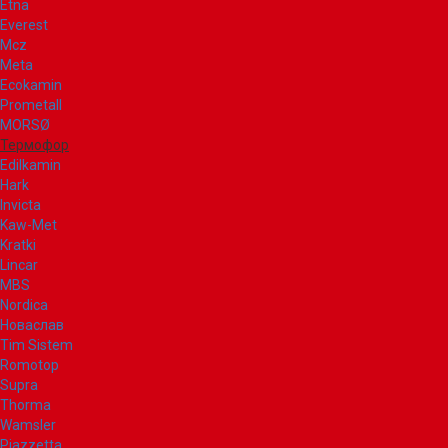
Etna
Everest
Mcz
Meta
Ecokamin
Prometall
MORSØ
Термофор
Edilkamin
Hark
Invicta
Kaw-Met
Kratki
Lincar
MBS
Nordica
Новаслав
Tim Sistem
Romotop
Supra
Thorma
Wamsler
Piazzetta