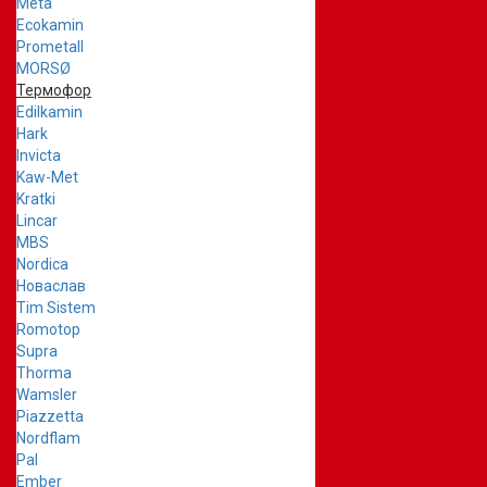
Meta
Ecokamin
Prometall
MORSØ
Термофор
Edilkamin
Hark
Invicta
Kaw-Met
Kratki
Lincar
MBS
Nordica
Новаслав
Tim Sistem
Romotop
Supra
Thorma
Wamsler
Piazzetta
Nordflam
Pal
Ember