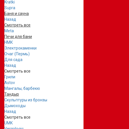
Kratki
Supra
Баня и сауна
Назад
Смотреть все
Meta
Печи для бани
НМК
Электрокаменки
Очаг (Пермь)
Для сада
Назад
Смотреть все
Грили
Astov
Мангалы, барбекю
Тандыр
Скульптуры из бронзы
Дымоходы
Назад
Смотреть все
UMK
Vermilogic