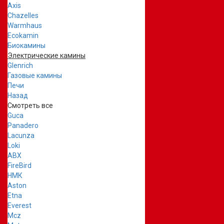
Axis
Chazelles
Warmhaus
Ecokamin
Биокамины
Электрические камины
Glenrich
Газовые камины
Печи
Назад
Смотреть все
Guca
Panadero
Lacunza
Loki
ABX
FireBird
НМК
Aston
Etna
Everest
Mcz