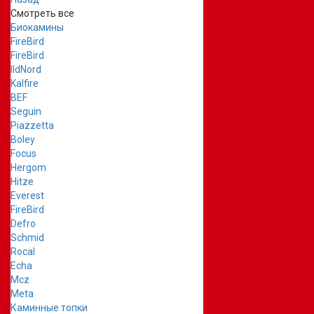
Смотреть все
Биокамины
FireBird
FireBird
IldNord
Kalfire
BEF
Seguin
Piazzetta
Boley
Focus
Hergom
Hitze
Everest
FireBird
Defro
Schmid
Rocal
Echa
Mcz
Meta
Каминные топки