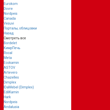
Eurokom
Dovre
Nordpeis
Canada
Vesuvi
Порталы, облицовки
Назад
Смотреть все
Bordelet
КимрПечь
Rocal
Meta
Ecokamin
ASTOV
Artevero
Chazelles
Dimplex
IDaMebel (Dimplex)
EdilKamin
Hark
Nordpeis
Andalusia