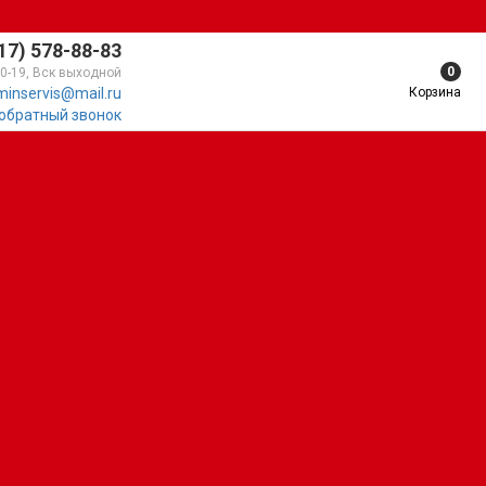
17) 578-88-83
0
10-19, Вск выходной
Корзина
minservis@mail.ru
 обратный звонок