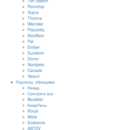
Tim Sistem
Romotop
Supra
Thorma
Wamsler
Piazzetta
Nordflam
Pal
Ember
Eurokom
Dovre
Nordpeis
Canada
Vesuvi
Порталы, облицовки
Назад
Смотреть все
Bordelet
КимрПечь
Rocal
Meta
Ecokamin
ASTOV