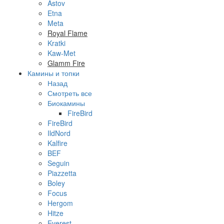
Astov
Etna
Meta
Royal Flame
Kratki
Kaw-Met
Glamm Fire
Камины и топки
Назад
Смотреть все
Биокамины
FireBird
FireBird
IldNord
Kalfire
BEF
Seguin
Piazzetta
Boley
Focus
Hergom
Hitze
Everest