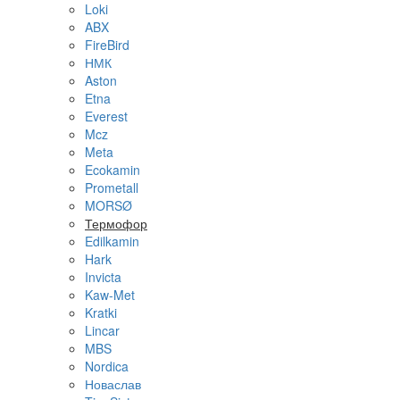
Loki
ABX
FireBird
НМК
Aston
Etna
Everest
Mcz
Meta
Ecokamin
Prometall
MORSØ
Термофор
Edilkamin
Hark
Invicta
Kaw-Met
Kratki
Lincar
MBS
Nordica
Новаслав