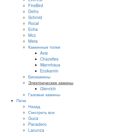
FireBird
Defro
Schmid
Rocal
Echa
Mcz
Meta
Каминные топки
Axis
Chazelles
Warmhaus
Ecokamin
Биокамины
Электрические камины
Glenrich
Газовые камины
Печи
Назад
Смотреть все
Guca
Panadero
Lacunza