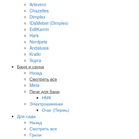
Artevero
Chazelles
Dimplex
IDaMebel (Dimplex)
EdilKamin
Hark
Nordpeis
Andalusia
Kratki
Supra
Баня и сауна
Назад
Смотреть все
Meta
Печи для бани
НМК
Электрокаменки
Очаг (Пермь)
Для сада
Назад
Смотреть все
Грили