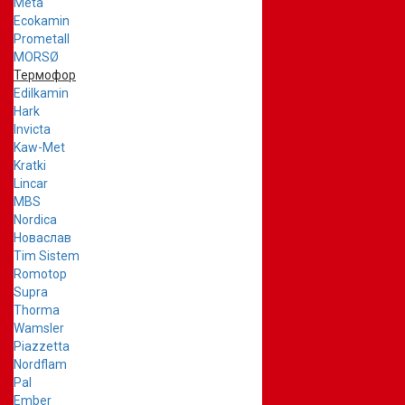
Meta
Ecokamin
Prometall
MORSØ
Термофор
Edilkamin
Hark
Invicta
Kaw-Met
Kratki
Lincar
MBS
Nordica
Новаслав
Tim Sistem
Romotop
Supra
Thorma
Wamsler
Piazzetta
Nordflam
Pal
Ember