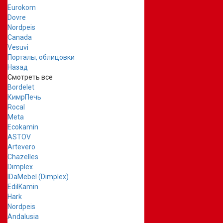
Eurokom
Dovre
Nordpeis
Canada
Vesuvi
Порталы, облицовки
Назад
Смотреть все
Bordelet
КимрПечь
Rocal
Meta
Ecokamin
ASTOV
Artevero
Chazelles
Dimplex
IDaMebel (Dimplex)
EdilKamin
Hark
Nordpeis
Andalusia