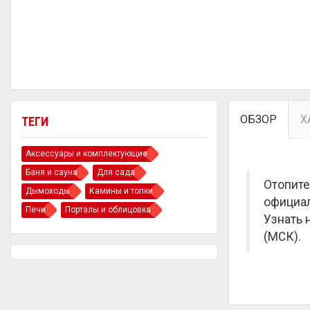
ОБЗОР
Х
ТЕГИ
Аксессуары и комплектующие
Баня и сауна
Для сада
Отопите
Дымоходы
Камины и топки
официал
Печи
Порталы и облицовка
Узнать 
(МСК).