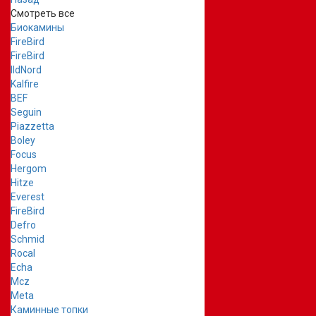
Смотреть все
Биокамины
FireBird
FireBird
IldNord
Kalfire
BEF
Seguin
Piazzetta
Boley
Focus
Hergom
Hitze
Everest
FireBird
Defro
Schmid
Rocal
Echa
Mcz
Meta
Каминные топки