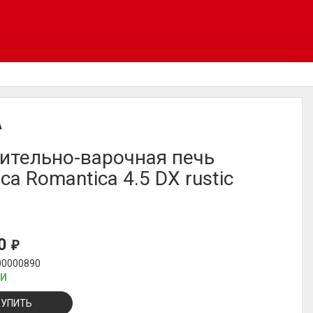
A
ительно-варочная печь
ca Romantica 4.5 DX rustic
00
₽
00000890
ИИ
КУПИТЬ