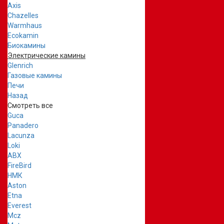
Axis
Chazelles
Warmhaus
Ecokamin
Биокамины
Электрические камины
Glenrich
Газовые камины
Печи
Назад
Смотреть все
Guca
Panadero
Lacunza
Loki
ABX
FireBird
НМК
Aston
Etna
Everest
Mcz