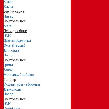
Kratki
Supra
Баня и сауна
Назад
Смотреть все
Meta
Печи для бани
НМК
Электрокаменки
Очаг (Пермь)
Для сада
Назад
Смотреть все
Грили
Astov
Мангалы, барбекю
Тандыр
Скульптуры из бронзы
Дымоходы
Назад
Смотреть все
UMK
Vermilogic