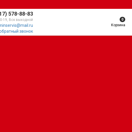
17) 578-88-83
0
10-19, Вск выходной
Корзина
minservis@mail.ru
 обратный звонок