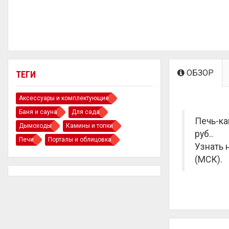
ОБЗОР
ТЕГИ
Аксессуары и комплектующие
Баня и сауна
Для сада
Печь-ка
Дымоходы
Камины и топки
руб.
.
Печи
Порталы и облицовка
Узнать 
(МСК).