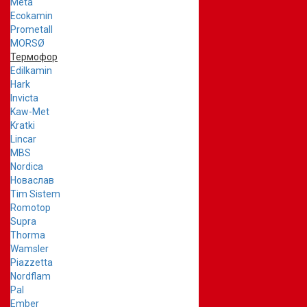
Meta
Ecokamin
Prometall
MORSØ
Термофор
Edilkamin
Hark
Invicta
Kaw-Met
Kratki
Lincar
MBS
Nordica
Новаслав
Tim Sistem
Romotop
Supra
Thorma
Wamsler
Piazzetta
Nordflam
Pal
Ember