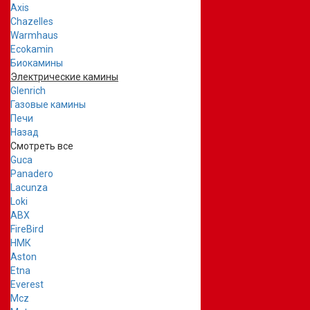
Axis
Chazelles
Warmhaus
Ecokamin
Биокамины
Электрические камины
Glenrich
Газовые камины
Печи
Назад
Смотреть все
Guca
Panadero
Lacunza
Loki
ABX
FireBird
НМК
Aston
Etna
Everest
Mcz