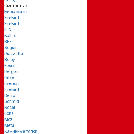
Смотреть все
Биокамины
FireBird
FireBird
IldNord
Kalfire
BEF
Seguin
Piazzetta
Boley
Focus
Hergom
Hitze
Everest
FireBird
Defro
Schmid
Rocal
Echa
Mcz
Meta
Каминные топки