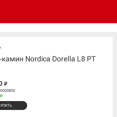
A
-камин Nordica Dorella L8 PT
00
₽
00000850
ИИ
КУПИТЬ