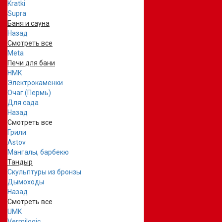
Kratki
Supra
Баня и сауна
Назад
Смотреть все
Meta
Печи для бани
НМК
Электрокаменки
Очаг (Пермь)
Для сада
Назад
Смотреть все
Грили
Astov
Мангалы, барбекю
Тандыр
Скульптуры из бронзы
Дымоходы
Назад
Смотреть все
UMK
Vermilogic