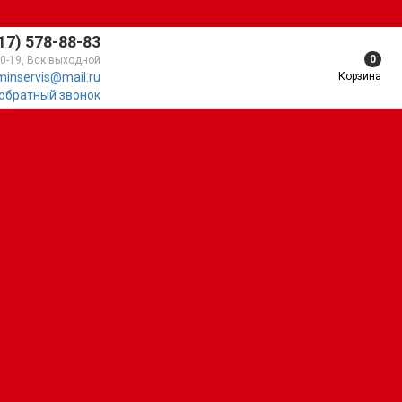
17) 578-88-83
0
10-19, Вск выходной
Корзина
minservis@mail.ru
 обратный звонок