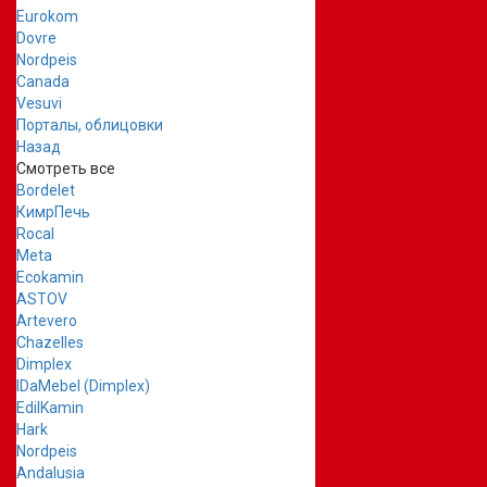
Eurokom
Dovre
Nordpeis
Canada
Vesuvi
Порталы, облицовки
Назад
Смотреть все
Bordelet
КимрПечь
Rocal
Meta
Ecokamin
ASTOV
Artevero
Chazelles
Dimplex
IDaMebel (Dimplex)
EdilKamin
Hark
Nordpeis
Andalusia