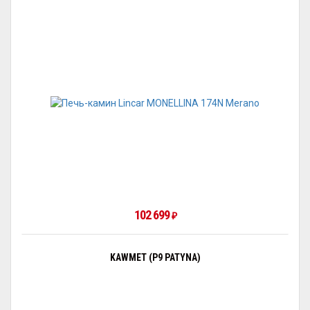
102 699
₽
KAWMET (P9 PATYNA)