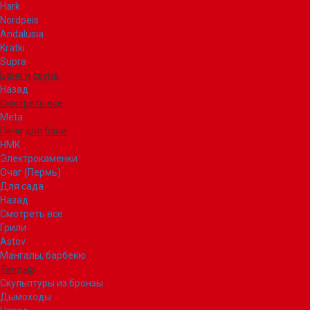
Hark
Nordpeis
Andalusia
Kratki
Supra
Баня и сауна
Назад
Смотреть все
Meta
Печи для бани
НМК
Электрокаменки
Очаг (Пермь)
Для сада
Назад
Смотреть все
Грили
Astov
Мангалы, барбекю
Тандыр
Скульптуры из бронзы
Дымоходы