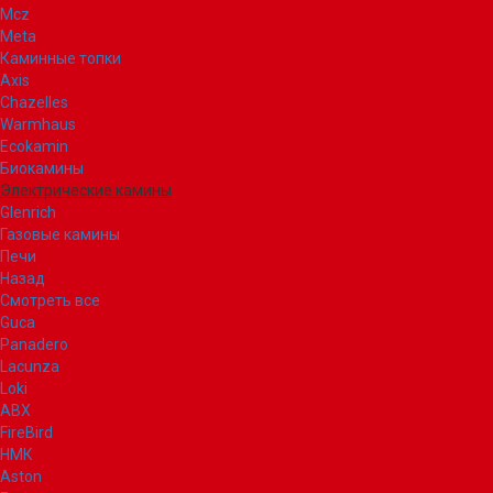
Mcz
Meta
Каминные топки
Axis
Chazelles
Warmhaus
Ecokamin
Биокамины
Электрические камины
Glenrich
Газовые камины
Печи
Назад
Смотреть все
Guca
Panadero
Lacunza
Loki
ABX
FireBird
НМК
Aston