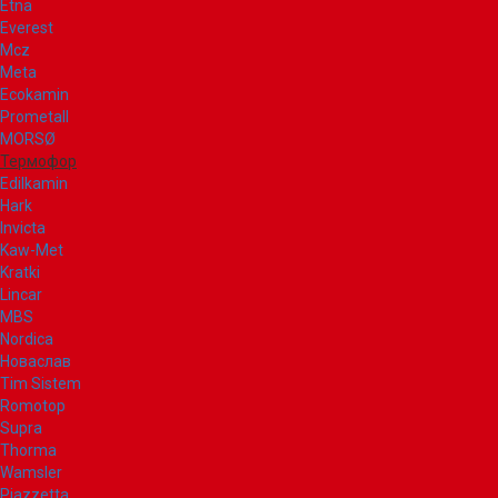
Etna
Everest
Mcz
Meta
Ecokamin
Prometall
MORSØ
Термофор
Edilkamin
Hark
Invicta
Kaw-Met
Kratki
Lincar
MBS
Nordica
Новаслав
Tim Sistem
Romotop
Supra
Thorma
Wamsler
Piazzetta