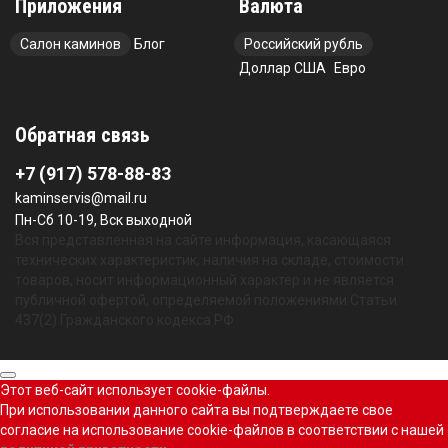
Приложения
Валюта
Салон каминов
Блог
Российский рубль
Доллар США
Евро
Обратная связь
+7 (917) 578-88-83
kaminservis@mail.ru
Пн-Сб 10-19, Вск выходной
Вся представленная на сайте информация, касающаяся
технических характеристик, наличия на складе, стоимости
товаров, носит информационный характер и не является
публичной офертой, определяемой положениями Статьи
437(2) Гражданского кодекса РФ
Этот веб-сайт использует cookie-файлы.
При использовании данного сайта вы подтверждаете свое
согласие на использование cookie-файлов в соответствии с нашей