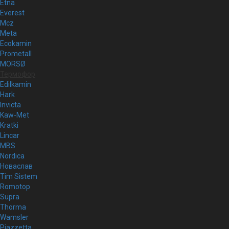
Etna
Everest
Mcz
Meta
Ecokamin
Prometall
MORSØ
Термофор
Edilkamin
Hark
Invicta
Kaw-Met
Kratki
Lincar
MBS
Nordica
Новаслав
Tim Sistem
Romotop
Supra
Thorma
Wamsler
Piazzetta