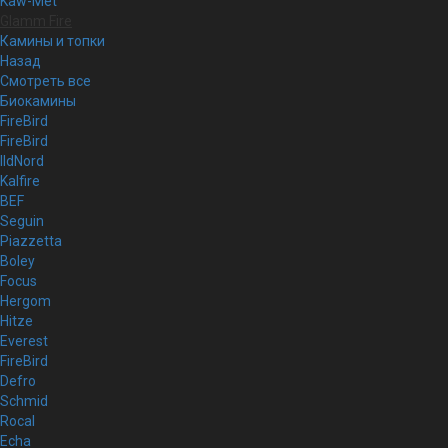
Kaw-Met
Glamm Fire
Камины и топки
Назад
Смотреть все
Биокамины
FireBird
FireBird
IldNord
Kalfire
BEF
Seguin
Piazzetta
Boley
Focus
Hergom
Hitze
Everest
FireBird
Defro
Schmid
Rocal
Echa