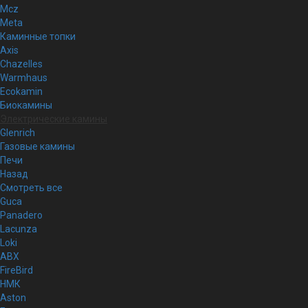
Mcz
Meta
Каминные топки
Axis
Chazelles
Warmhaus
Ecokamin
Биокамины
Электрические камины
Glenrich
Газовые камины
Печи
Назад
Смотреть все
Guca
Panadero
Lacunza
Loki
ABX
FireBird
НМК
Aston