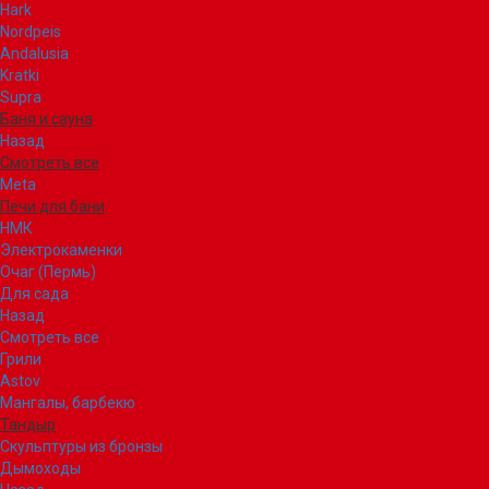
Hark
Nordpeis
Andalusia
Kratki
Supra
Баня и сауна
Назад
Смотреть все
Meta
Печи для бани
НМК
Электрокаменки
Очаг (Пермь)
Для сада
Назад
Смотреть все
Грили
Astov
Мангалы, барбекю
Тандыр
Скульптуры из бронзы
Дымоходы