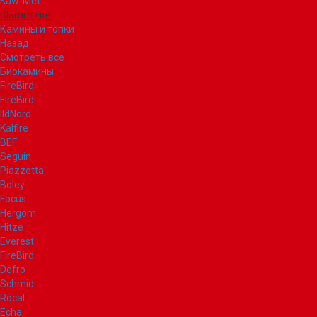
Kaw-Met
Glamm Fire
Камины и топки
Назад
Смотреть все
Биокамины
FireBird
FireBird
IldNord
Kalfire
BEF
Seguin
Piazzetta
Boley
Focus
Hergom
Hitze
Everest
FireBird
Defro
Schmid
Rocal
Echa