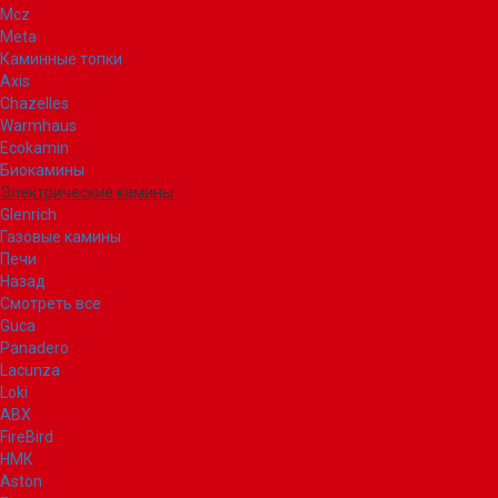
Mcz
Meta
Каминные топки
Axis
Chazelles
Warmhaus
Ecokamin
Биокамины
Электрические камины
Glenrich
Газовые камины
Печи
Назад
Смотреть все
Guca
Panadero
Lacunza
Loki
ABX
FireBird
НМК
Aston