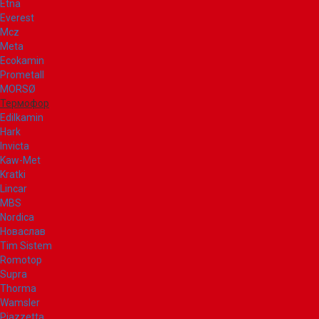
Etna
Everest
Mcz
Meta
Ecokamin
Prometall
MORSØ
Термофор
Edilkamin
Hark
Invicta
Kaw-Met
Kratki
Lincar
MBS
Nordica
Новаслав
Tim Sistem
Romotop
Supra
Thorma
Wamsler
Piazzetta