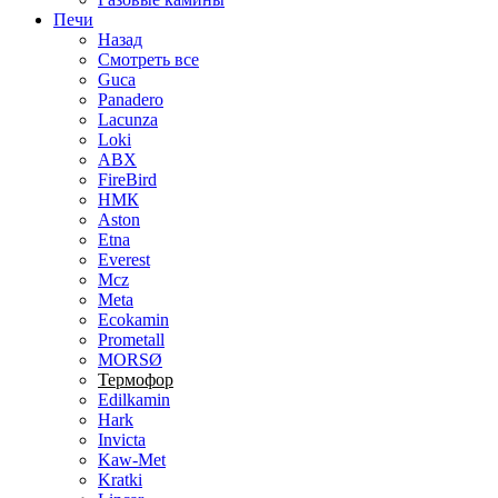
Печи
Назад
Смотреть все
Guca
Panadero
Lacunza
Loki
ABX
FireBird
НМК
Aston
Etna
Everest
Mcz
Meta
Ecokamin
Prometall
MORSØ
Термофор
Edilkamin
Hark
Invicta
Kaw-Met
Kratki