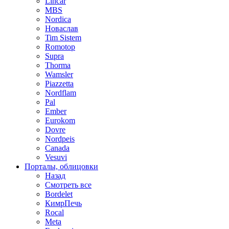
Lincar
MBS
Nordica
Новаслав
Tim Sistem
Romotop
Supra
Thorma
Wamsler
Piazzetta
Nordflam
Pal
Ember
Eurokom
Dovre
Nordpeis
Canada
Vesuvi
Порталы, облицовки
Назад
Смотреть все
Bordelet
КимрПечь
Rocal
Meta