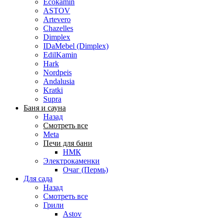
Ecokamin
ASTOV
Artevero
Chazelles
Dimplex
IDaMebel (Dimplex)
EdilKamin
Hark
Nordpeis
Andalusia
Kratki
Supra
Баня и сауна
Назад
Смотреть все
Meta
Печи для бани
НМК
Электрокаменки
Очаг (Пермь)
Для сада
Назад
Смотреть все
Грили
Astov