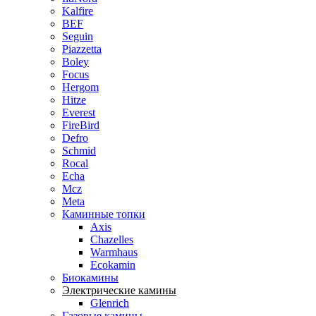
Kalfire
BEF
Seguin
Piazzetta
Boley
Focus
Hergom
Hitze
Everest
FireBird
Defro
Schmid
Rocal
Echa
Mcz
Meta
Каминные топки
Axis
Chazelles
Warmhaus
Ecokamin
Биокамины
Электрические камины
Glenrich
Газовые камины