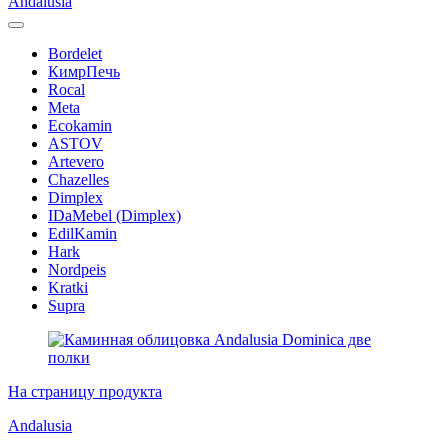
Andalusia
Bordelet
КимрПечь
Rocal
Meta
Ecokamin
ASTOV
Artevero
Chazelles
Dimplex
IDaMebel (Dimplex)
EdilKamin
Hark
Nordpeis
Kratki
Supra
На страницу продукта
Andalusia