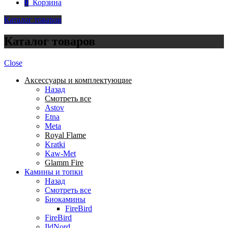
0
Корзина
Каталог товаров
Каталог товаров
Close
Аксессуары и комплектующие
Назад
Смотреть все
Astov
Etna
Meta
Royal Flame
Kratki
Kaw-Met
Glamm Fire
Камины и топки
Назад
Смотреть все
Биокамины
FireBird
FireBird
IldNord