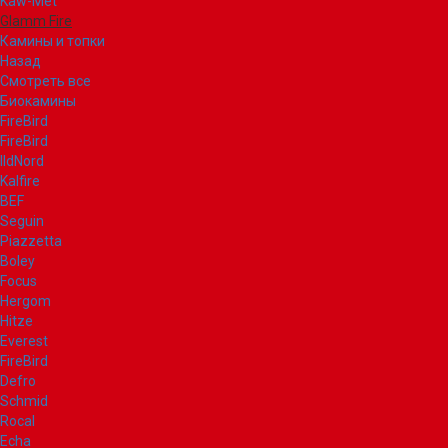
Kaw-Met
Glamm Fire
Камины и топки
Назад
Смотреть все
Биокамины
FireBird
FireBird
IldNord
Kalfire
BEF
Seguin
Piazzetta
Boley
Focus
Hergom
Hitze
Everest
FireBird
Defro
Schmid
Rocal
Echa