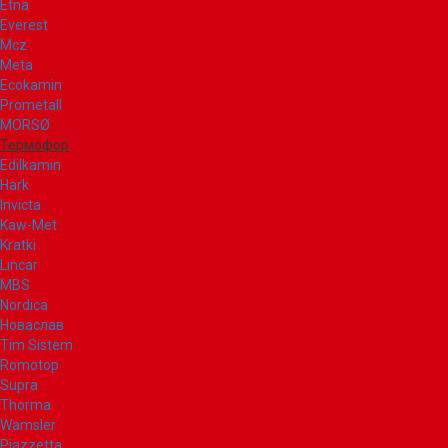
Etna
Everest
Mcz
Meta
Ecokamin
Prometall
MORSØ
Термофор
Edilkamin
Hark
Invicta
Kaw-Met
Kratki
Lincar
MBS
Nordica
Новаслав
Tim Sistem
Romotop
Supra
Thorma
Wamsler
Piazzetta