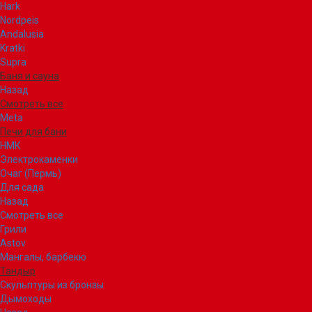
Hark
Nordpeis
Andalusia
Kratki
Supra
Баня и сауна
Назад
Смотреть все
Meta
Печи для бани
НМК
Электрокаменки
Очаг (Пермь)
Для сада
Назад
Смотреть все
Грили
Astov
Мангалы, барбекю
Тандыр
Скульптуры из бронзы
Дымоходы