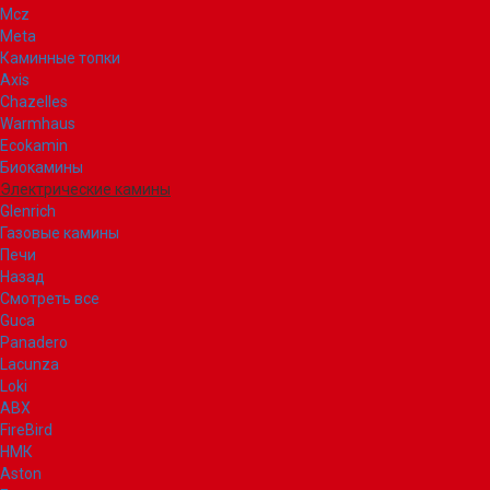
Mcz
Meta
Каминные топки
Axis
Chazelles
Warmhaus
Ecokamin
Биокамины
Электрические камины
Glenrich
Газовые камины
Печи
Назад
Смотреть все
Guca
Panadero
Lacunza
Loki
ABX
FireBird
НМК
Aston