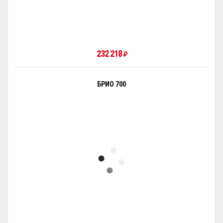
232 218
₽
БРИО 700