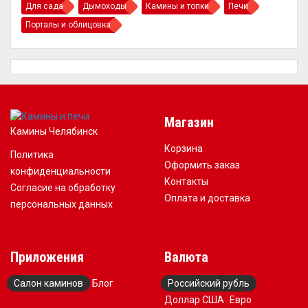
Для сада
Дымоходы
Камины и топки
Печи
Порталы и облицовка
Магазин
Камины Челябинск
Корзина
Политика
Оформить заказ
конфиденциальности
Контакты
Согласие на обработку
Оплата и доставка
персональных данных
Приложения
Валюта
Салон каминов
Блог
Российский рубль
Доллар США
Евро