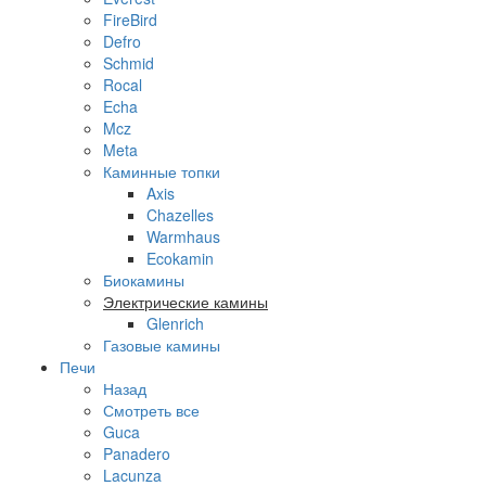
FireBird
Defro
Schmid
Rocal
Echa
Mcz
Meta
Каминные топки
Axis
Chazelles
Warmhaus
Ecokamin
Биокамины
Электрические камины
Glenrich
Газовые камины
Печи
Назад
Смотреть все
Guca
Panadero
Lacunza