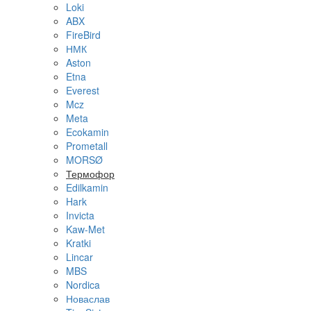
Loki
ABX
FireBird
НМК
Aston
Etna
Everest
Mcz
Meta
Ecokamin
Prometall
MORSØ
Термофор
Edilkamin
Hark
Invicta
Kaw-Met
Kratki
Lincar
MBS
Nordica
Новаслав