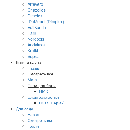
Artevero
Chazelles
Dimplex
IDaMebel (Dimplex)
EdilKamin
Hark
Nordpeis
Andalusia
Kratki
Supra
Баня и сауна
Назад
Смотреть все
Meta
Печи для бани
НМК
Электрокаменки
Очаг (Пермь)
Для сада
Назад
Смотреть все
Грили