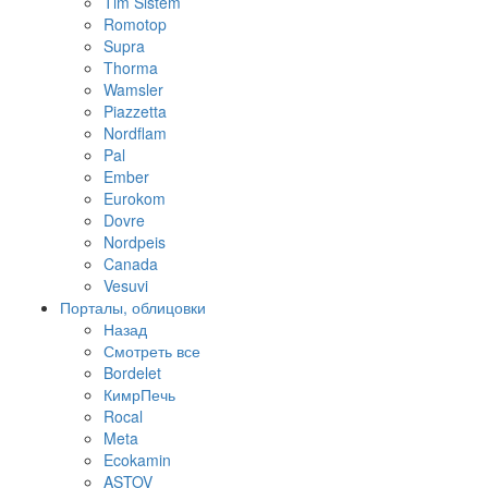
Tim Sistem
Romotop
Supra
Thorma
Wamsler
Piazzetta
Nordflam
Pal
Ember
Eurokom
Dovre
Nordpeis
Canada
Vesuvi
Порталы, облицовки
Назад
Смотреть все
Bordelet
КимрПечь
Rocal
Meta
Ecokamin
ASTOV