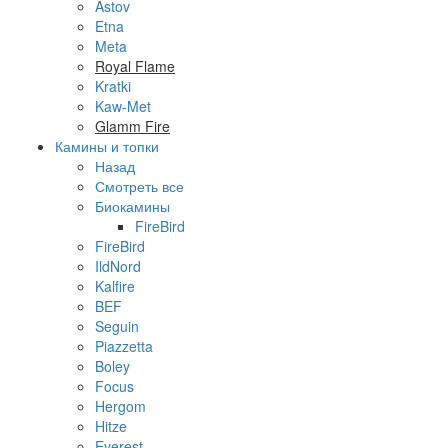
Astov
Etna
Meta
Royal Flame
Kratki
Kaw-Met
Glamm Fire
Камины и топки
Назад
Смотреть все
Биокамины
FireBird
FireBird
IldNord
Kalfire
BEF
Seguin
Piazzetta
Boley
Focus
Hergom
Hitze
Everest