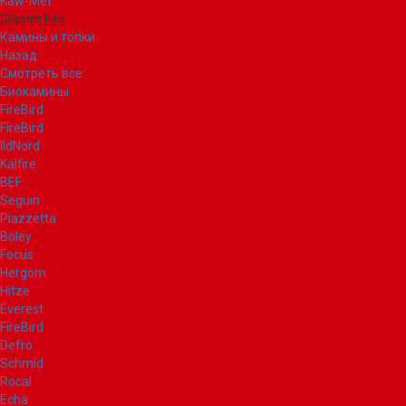
Kaw-Met
Glamm Fire
Камины и топки
Назад
Смотреть все
Биокамины
FireBird
FireBird
IldNord
Kalfire
BEF
Seguin
Piazzetta
Boley
Focus
Hergom
Hitze
Everest
FireBird
Defro
Schmid
Rocal
Echa