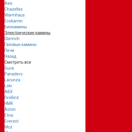
Axis
Chazelles
Warmhaus
Ecokamin
Биокамины
Электрические камины
Glenrich
Газовые камины
Печи
Назад
Смотреть все
Guca
Panadero
Lacunza
Loki
ABX
FireBird
НМК
Aston
Etna
Everest
Mcz