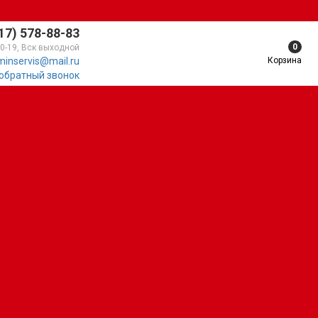
17) 578-88-83
0
10-19, Вск выходной
Корзина
minservis@mail.ru
 обратный звонок