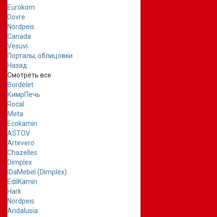
Eurokom
Dovre
Nordpeis
Canada
Vesuvi
Порталы, облицовки
Назад
Смотреть все
Bordelet
КимрПечь
Rocal
Meta
Ecokamin
ASTOV
Artevero
Chazelles
Dimplex
IDaMebel (Dimplex)
EdilKamin
Hark
Nordpeis
Andalusia