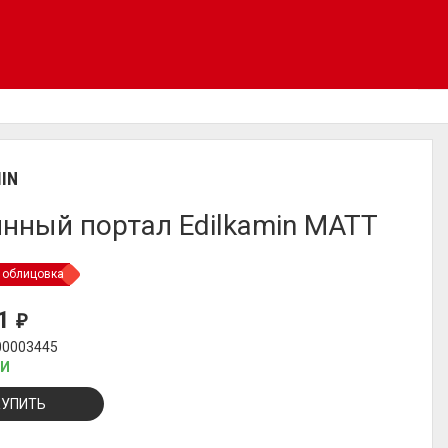
IN
нный портал Edilkamin MATT
 облицовка
91
₽
00003445
ИИ
КУПИТЬ