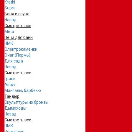
Kratki
Supra
Баня и сауна
Назад
Смотреть все
Meta
Печи для бани
НМК
Электрокаменки
Очаг (Пермь)
Для сада
Назад
Смотреть все
Грили
Astov
Мангалы, барбекю
Тандыр
Скульптуры из бронзы
Дымоходы
Назад
Смотреть все
UMK
Vermilogic