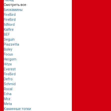
Смотреть все
Биокамины
FireBird
FireBird
IldNord
Kalfire
BEF
Seguin
Piazzetta
Boley
Focus
Hergom
Hitze
Everest
FireBird
Defro
Schmid
Rocal
Echa
Mcz
Meta
Каминные топки