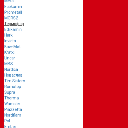
Meta
Ecokamin
Prometall
MORSØ
Термофор
Edilkamin
Hark
Invicta
Kaw-Met
Kratki
Lincar
MBS
Nordica
Новаслав
Tim Sistem
Romotop
Supra
Thorma
Wamsler
Piazzetta
Nordflam
Pal
Ember