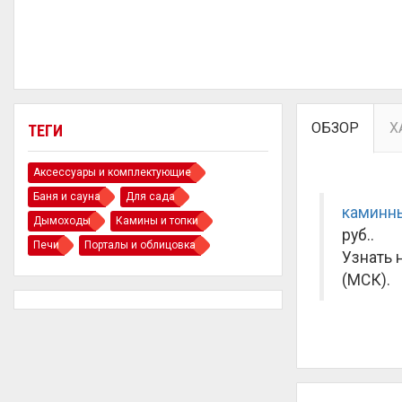
ОБЗОР
Х
ТЕГИ
Аксессуары и комплектующие
Баня и сауна
Для сада
каминн
Дымоходы
Камины и топки
руб.
.
Печи
Порталы и облицовка
Узнать 
(МСК).