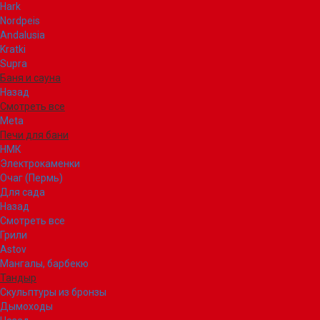
Hark
Nordpeis
Andalusia
Kratki
Supra
Баня и сауна
Назад
Смотреть все
Meta
Печи для бани
НМК
Электрокаменки
Очаг (Пермь)
Для сада
Назад
Смотреть все
Грили
Astov
Мангалы, барбекю
Тандыр
Скульптуры из бронзы
Дымоходы