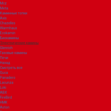
Mcz
Meta
Каминные топки
Axis
Chazelles
Warmhaus
Ecokamin
Биокамины
Электрические камины
Glenrich
Газовые камины
Печи
Назад
Смотреть все
Guca
Panadero
Lacunza
Loki
ABX
FireBird
НМК
Aston