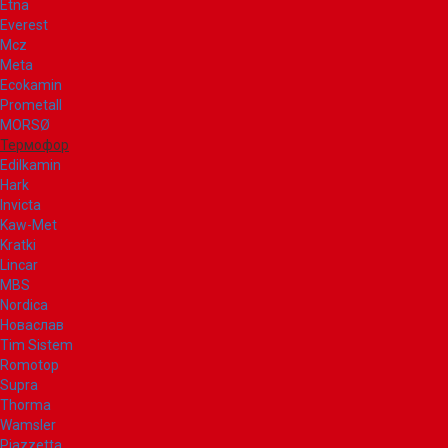
Etna
Everest
Mcz
Meta
Ecokamin
Prometall
MORSØ
Термофор
Edilkamin
Hark
Invicta
Kaw-Met
Kratki
Lincar
MBS
Nordica
Новаслав
Tim Sistem
Romotop
Supra
Thorma
Wamsler
Piazzetta