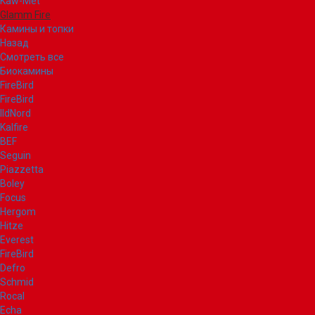
Kaw-Met
Glamm Fire
Камины и топки
Назад
Смотреть все
Биокамины
FireBird
FireBird
IldNord
Kalfire
BEF
Seguin
Piazzetta
Boley
Focus
Hergom
Hitze
Everest
FireBird
Defro
Schmid
Rocal
Echa