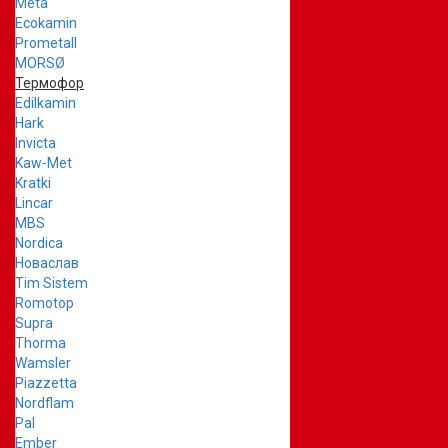
Meta
Ecokamin
Prometall
MORSØ
Термофор
Edilkamin
Hark
Invicta
Kaw-Met
Kratki
Lincar
MBS
Nordica
Новаслав
Tim Sistem
Romotop
Supra
Thorma
Wamsler
Piazzetta
Nordflam
Pal
Ember