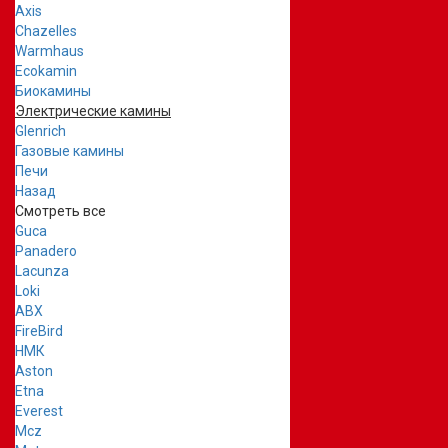
Axis
Chazelles
Warmhaus
Ecokamin
Биокамины
Электрические камины
Glenrich
Газовые камины
Печи
Назад
Смотреть все
Guca
Panadero
Lacunza
Loki
ABX
FireBird
НМК
Aston
Etna
Everest
Mcz