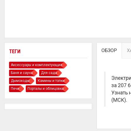
ОБЗОР
Х
ТЕГИ
Аксессуары и комплектующие
Баня и сауна
Для сада
Электри
Дымоходы
Камины и топки
за
207 6
Печи
Порталы и облицовка
Узнать 
(МСК).