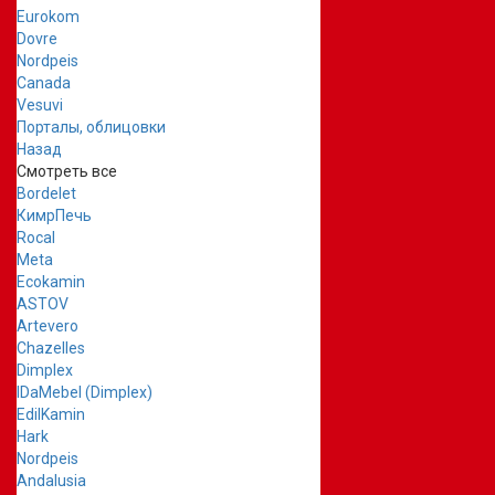
Eurokom
Dovre
Nordpeis
Canada
Vesuvi
Порталы, облицовки
Назад
Смотреть все
Bordelet
КимрПечь
Rocal
Meta
Ecokamin
ASTOV
Artevero
Chazelles
Dimplex
IDaMebel (Dimplex)
EdilKamin
Hark
Nordpeis
Andalusia