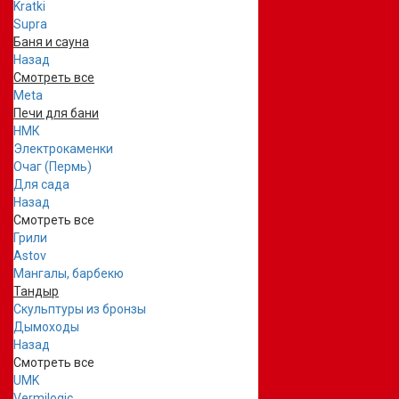
Kratki
Supra
Баня и сауна
Назад
Смотреть все
Meta
Печи для бани
НМК
Электрокаменки
Очаг (Пермь)
Для сада
Назад
Смотреть все
Грили
Astov
Мангалы, барбекю
Тандыр
Скульптуры из бронзы
Дымоходы
Назад
Смотреть все
UMK
Vermilogic