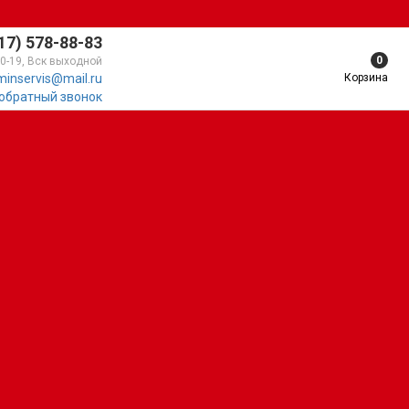
17) 578-88-83
0
10-19, Вск выходной
Корзина
minservis@mail.ru
 обратный звонок