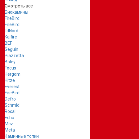
Смотреть все
Биокамины
FireBird
FireBird
IldNord
Kalfire
BEF
Seguin
Piazzetta
Boley
Focus
Hergom
Hitze
Everest
FireBird
Defro
Schmid
Rocal
Echa
Mcz
Meta
Каминные топки