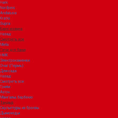
Hark
Nordpeis
Andalusia
Kratki
Supra
Баня и сауна
Назад
Смотреть все
Meta
Печи для бани
НМК
Электрокаменки
Очаг (Пермь)
Для сада
Назад
Смотреть все
Грили
Astov
Мангалы, барбекю
Тандыр
Скульптуры из бронзы
Дымоходы