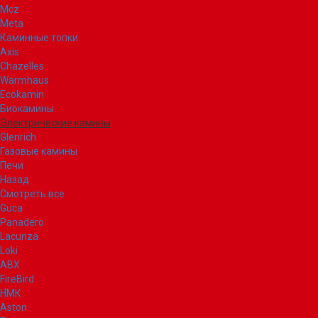
Mcz
Meta
Каминные топки
Axis
Chazelles
Warmhaus
Ecokamin
Биокамины
Электрические камины
Glenrich
Газовые камины
Печи
Назад
Смотреть все
Guca
Panadero
Lacunza
Loki
ABX
FireBird
НМК
Aston