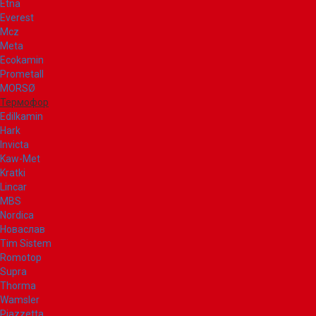
Etna
Everest
Mcz
Meta
Ecokamin
Prometall
MORSØ
Термофор
Edilkamin
Hark
Invicta
Kaw-Met
Kratki
Lincar
MBS
Nordica
Новаслав
Tim Sistem
Romotop
Supra
Thorma
Wamsler
Piazzetta