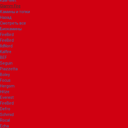
Kaw-Met
Glamm Fire
Камины и топки
Назад
Смотреть все
Биокамины
FireBird
FireBird
IldNord
Kalfire
BEF
Seguin
Piazzetta
Boley
Focus
Hergom
Hitze
Everest
FireBird
Defro
Schmid
Rocal
Echa