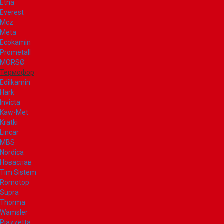
Etna
Everest
Mcz
Meta
Ecokamin
Prometall
MORSØ
Термофор
Edilkamin
Hark
Invicta
Kaw-Met
Kratki
Lincar
MBS
Nordica
Новаслав
Tim Sistem
Romotop
Supra
Thorma
Wamsler
Piazzetta