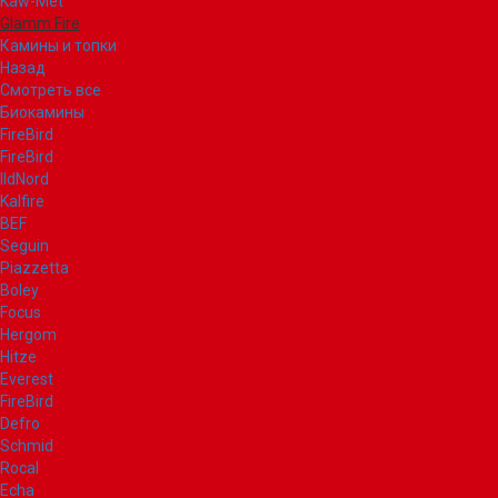
Kaw-Met
Glamm Fire
Камины и топки
Назад
Смотреть все
Биокамины
FireBird
FireBird
IldNord
Kalfire
BEF
Seguin
Piazzetta
Boley
Focus
Hergom
Hitze
Everest
FireBird
Defro
Schmid
Rocal
Echa