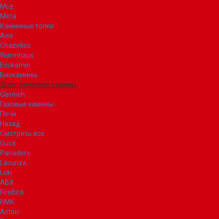
Mcz
Meta
Каминные топки
Axis
Chazelles
Warmhaus
Ecokamin
Биокамины
Электрические камины
Glenrich
Газовые камины
Печи
Назад
Смотреть все
Guca
Panadero
Lacunza
Loki
ABX
FireBird
НМК
Aston