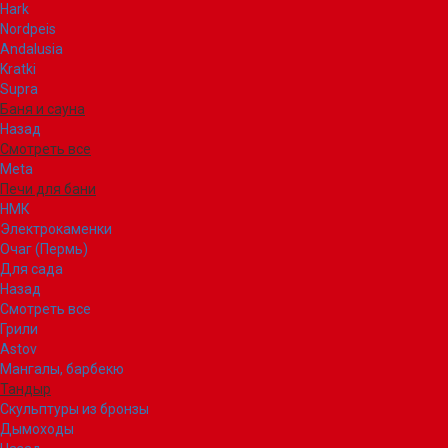
Hark
Nordpeis
Andalusia
Kratki
Supra
Баня и сауна
Назад
Смотреть все
Meta
Печи для бани
НМК
Электрокаменки
Очаг (Пермь)
Для сада
Назад
Смотреть все
Грили
Astov
Мангалы, барбекю
Тандыр
Скульптуры из бронзы
Дымоходы