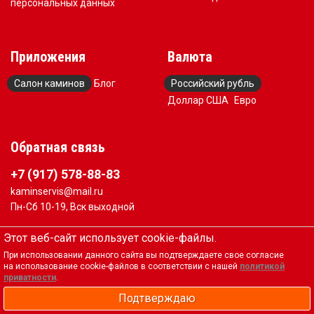
персональных данных
Приложения
Валюта
Салон каминов
Блог
Российский рубль
Доллар США
Евро
Обратная связь
+7 (917) 578-88-83
kaminservis@mail.ru
Пн-Сб 10-19, Вск выходной
Вся представленная на сайте информация, касающаяся
Этот веб-сайт использует cookie-файлы.
технических характеристик, наличия на складе,
При использовании данного сайта вы подтверждаете свое согласие
стоимости товаров, носит информационный характер и
на использование cookie-файлов в соответствии с нашей
политикой
не является публичной офертой, определяемой
приватности
.
положениями Статьи 437(2) Гражданского кодекса РФ
Подтверждаю