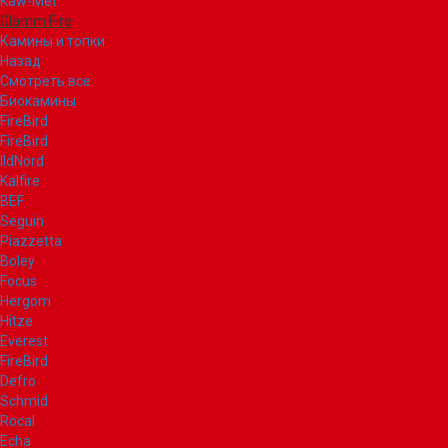
Kaw-Met
Glamm Fire
Камины и топки
Назад
Смотреть все
Биокамины
FireBird
FireBird
IldNord
Kalfire
BEF
Seguin
Piazzetta
Boley
Focus
Hergom
Hitze
Everest
FireBird
Defro
Schmid
Rocal
Echa