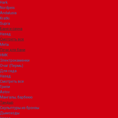
Hark
Nordpeis
Andalusia
Kratki
Supra
Баня и сауна
Назад
Смотреть все
Meta
Печи для бани
НМК
Электрокаменки
Очаг (Пермь)
Для сада
Назад
Смотреть все
Грили
Astov
Мангалы, барбекю
Тандыр
Скульптуры из бронзы
Дымоходы