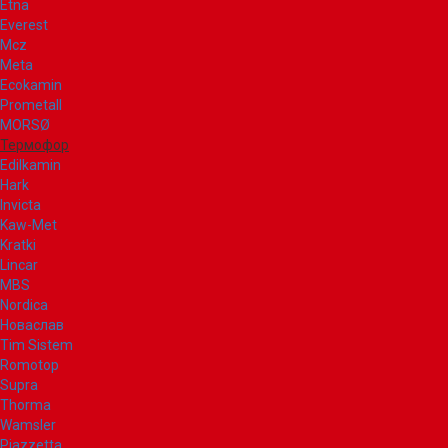
Etna
Everest
Mcz
Meta
Ecokamin
Prometall
MORSØ
Термофор
Edilkamin
Hark
Invicta
Kaw-Met
Kratki
Lincar
MBS
Nordica
Новаслав
Tim Sistem
Romotop
Supra
Thorma
Wamsler
Piazzetta