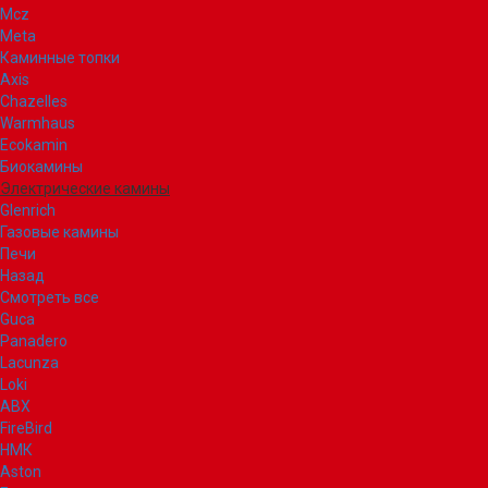
Mcz
Meta
Каминные топки
Axis
Chazelles
Warmhaus
Ecokamin
Биокамины
Электрические камины
Glenrich
Газовые камины
Печи
Назад
Смотреть все
Guca
Panadero
Lacunza
Loki
ABX
FireBird
НМК
Aston