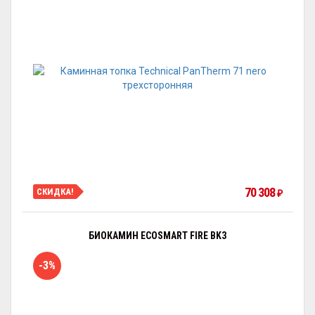
70 308
СКИДКА!
₽
БИОКАМИН ECOSMART FIRE BK3
-3%