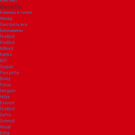
Kaw-Met
Glamm Fire
Камины и топки
Назад
Смотреть все
Биокамины
FireBird
FireBird
IldNord
Kalfire
BEF
Seguin
Piazzetta
Boley
Focus
Hergom
Hitze
Everest
FireBird
Defro
Schmid
Rocal
Echa