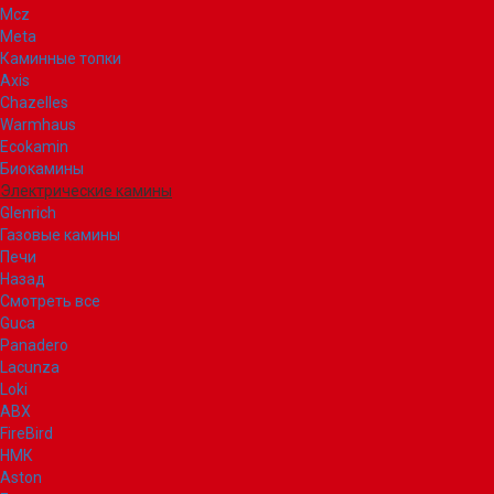
Mcz
Meta
Каминные топки
Axis
Chazelles
Warmhaus
Ecokamin
Биокамины
Электрические камины
Glenrich
Газовые камины
Печи
Назад
Смотреть все
Guca
Panadero
Lacunza
Loki
ABX
FireBird
НМК
Aston