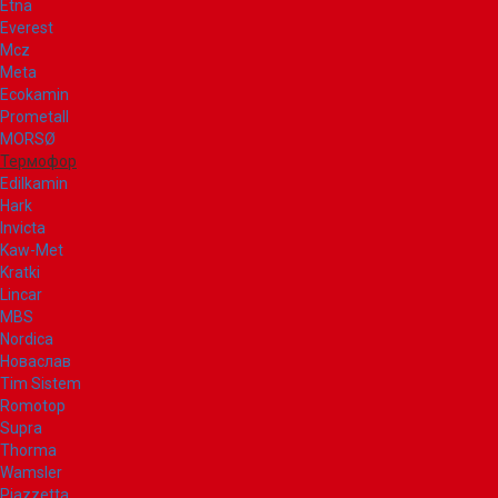
Etna
Everest
Mcz
Meta
Ecokamin
Prometall
MORSØ
Термофор
Edilkamin
Hark
Invicta
Kaw-Met
Kratki
Lincar
MBS
Nordica
Новаслав
Tim Sistem
Romotop
Supra
Thorma
Wamsler
Piazzetta