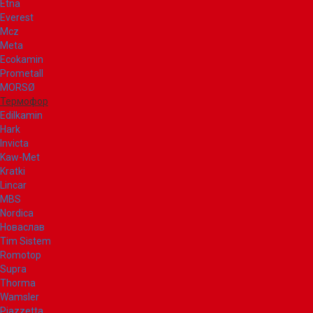
Etna
Everest
Mcz
Meta
Ecokamin
Prometall
MORSØ
Термофор
Edilkamin
Hark
Invicta
Kaw-Met
Kratki
Lincar
MBS
Nordica
Новаслав
Tim Sistem
Romotop
Supra
Thorma
Wamsler
Piazzetta