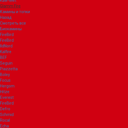
Kaw-Met
Glamm Fire
Камины и топки
Назад
Смотреть все
Биокамины
FireBird
FireBird
IldNord
Kalfire
BEF
Seguin
Piazzetta
Boley
Focus
Hergom
Hitze
Everest
FireBird
Defro
Schmid
Rocal
Echa