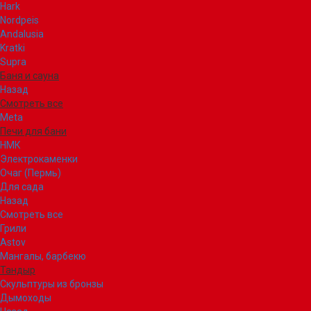
Hark
Nordpeis
Andalusia
Kratki
Supra
Баня и сауна
Назад
Смотреть все
Meta
Печи для бани
НМК
Электрокаменки
Очаг (Пермь)
Для сада
Назад
Смотреть все
Грили
Astov
Мангалы, барбекю
Тандыр
Скульптуры из бронзы
Дымоходы