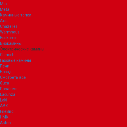
Mcz
Meta
Каминные топки
Axis
Chazelles
Warmhaus
Ecokamin
Биокамины
Электрические камины
Glenrich
Газовые камины
Печи
Назад
Смотреть все
Guca
Panadero
Lacunza
Loki
ABX
FireBird
НМК
Aston