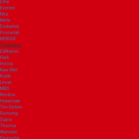
Etna
Everest
Mcz
Meta
Ecokamin
Prometall
MORSØ
Термофор
Edilkamin
Hark
Invicta
Kaw-Met
Kratki
Lincar
MBS
Nordica
Новаслав
Tim Sistem
Romotop
Supra
Thorma
Wamsler
Piazzetta