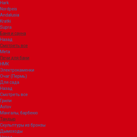
Hark
Nordpeis
Andalusia
Kratki
Supra
Баня и сауна
Назад
Смотреть все
Meta
Печи для бани
НМК
Электрокаменки
Очаг (Пермь)
Для сада
Назад
Смотреть все
Грили
Astov
Мангалы, барбекю
Тандыр
Скульптуры из бронзы
Дымоходы