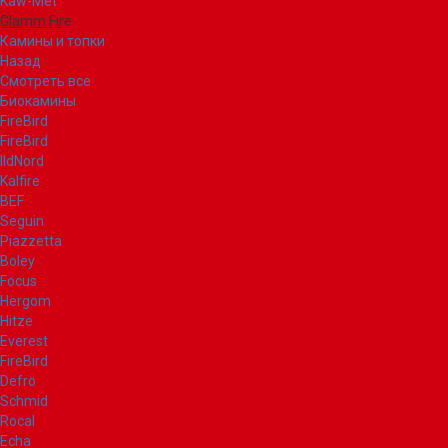
Kaw-Met
Glamm Fire
Камины и топки
Назад
Смотреть все
Биокамины
FireBird
FireBird
IldNord
Kalfire
BEF
Seguin
Piazzetta
Boley
Focus
Hergom
Hitze
Everest
FireBird
Defro
Schmid
Rocal
Echa