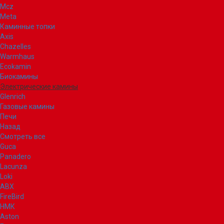
Mcz
Meta
Каминные топки
Axis
Chazelles
Warmhaus
Ecokamin
Биокамины
Электрические камины
Glenrich
Газовые камины
Печи
Назад
Смотреть все
Guca
Panadero
Lacunza
Loki
ABX
FireBird
НМК
Aston