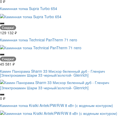
0
₽
Каминная топка Supra Turbo 654
Скидка!
129 132
₽
Каминная топка Technical PanTherm 71 nero
Скидка!
45 581
₽
Камин Панорама Sharm 33 Мисхор беленный дуб - Гленрич
[Электрокамин Шарм 33 черный/золотой- Glenrich]
0
₽
Каминная топка Kratki Antek/PW/R/W 8 кВт (с водяным контуром)