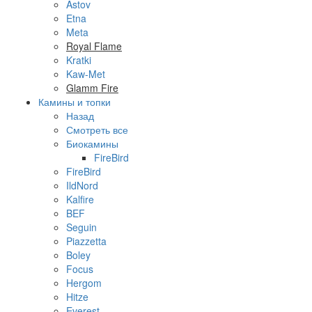
Astov
Etna
Meta
Royal Flame
Kratki
Kaw-Met
Glamm Fire
Камины и топки
Назад
Смотреть все
Биокамины
FireBird
FireBird
IldNord
Kalfire
BEF
Seguin
Piazzetta
Boley
Focus
Hergom
Hitze
Everest