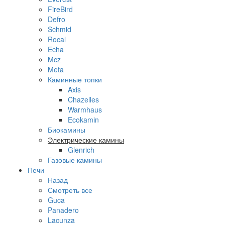
FireBird
Defro
Schmid
Rocal
Echa
Mcz
Meta
Каминные топки
Axis
Chazelles
Warmhaus
Ecokamin
Биокамины
Электрические камины
Glenrich
Газовые камины
Печи
Назад
Смотреть все
Guca
Panadero
Lacunza