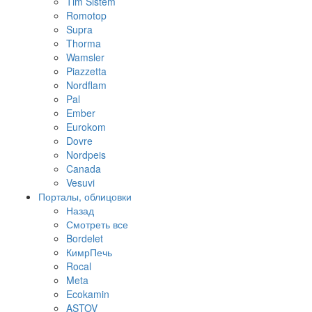
Tim Sistem
Romotop
Supra
Thorma
Wamsler
Piazzetta
Nordflam
Pal
Ember
Eurokom
Dovre
Nordpeis
Canada
Vesuvi
Порталы, облицовки
Назад
Смотреть все
Bordelet
КимрПечь
Rocal
Meta
Ecokamin
ASTOV