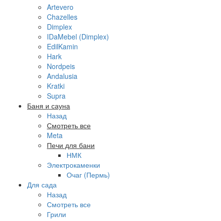
Artevero
Chazelles
Dimplex
IDaMebel (Dimplex)
EdilKamin
Hark
Nordpeis
Andalusia
Kratki
Supra
Баня и сауна
Назад
Смотреть все
Meta
Печи для бани
НМК
Электрокаменки
Очаг (Пермь)
Для сада
Назад
Смотреть все
Грили