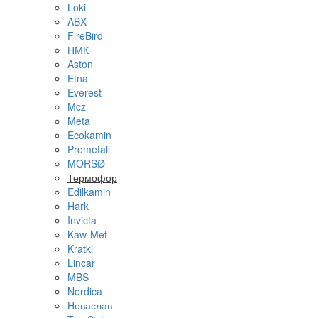
Loki
ABX
FireBird
НМК
Aston
Etna
Everest
Mcz
Meta
Ecokamin
Prometall
MORSØ
Термофор
Edilkamin
Hark
Invicta
Kaw-Met
Kratki
Lincar
MBS
Nordica
Новаслав