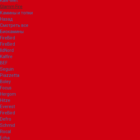
Kaw-Met
Glamm Fire
Камины и топки
Назад
Смотреть все
Биокамины
FireBird
FireBird
IldNord
Kalfire
BEF
Seguin
Piazzetta
Boley
Focus
Hergom
Hitze
Everest
FireBird
Defro
Schmid
Rocal
Echa