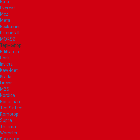
Etna
Everest
Mcz
Meta
Ecokamin
Prometall
MORSØ
Термофор
Edilkamin
Hark
Invicta
Kaw-Met
Kratki
Lincar
MBS
Nordica
Новаслав
Tim Sistem
Romotop
Supra
Thorma
Wamsler
Piazzetta