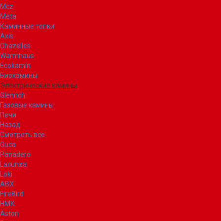
Mcz
Meta
Каминные топки
Axis
Chazelles
Warmhaus
Ecokamin
Биокамины
Электрические камины
Glenrich
Газовые камины
Печи
Назад
Смотреть все
Guca
Panadero
Lacunza
Loki
ABX
FireBird
НМК
Aston