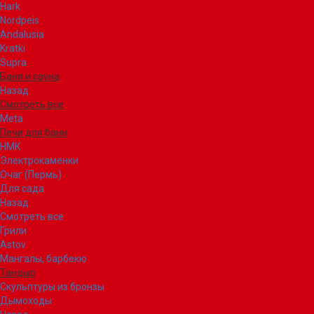
Hark
Nordpeis
Andalusia
Kratki
Supra
Баня и сауна
Назад
Смотреть все
Meta
Печи для бани
НМК
Электрокаменки
Очаг (Пермь)
Для сада
Назад
Смотреть все
Грили
Astov
Мангалы, барбекю
Тандыр
Скульптуры из бронзы
Дымоходы