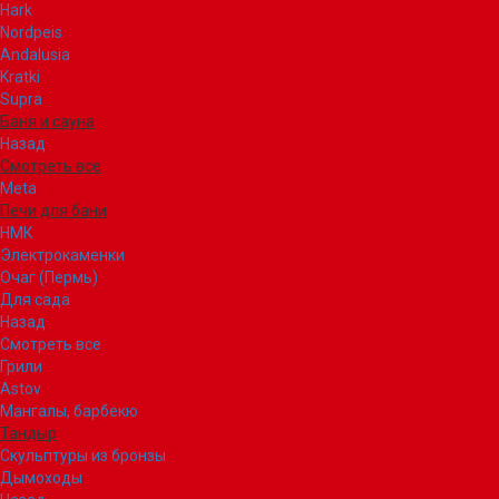
Hark
Nordpeis
Andalusia
Kratki
Supra
Баня и сауна
Назад
Смотреть все
Meta
Печи для бани
НМК
Электрокаменки
Очаг (Пермь)
Для сада
Назад
Смотреть все
Грили
Astov
Мангалы, барбекю
Тандыр
Скульптуры из бронзы
Дымоходы