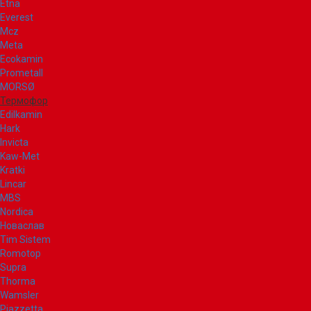
Etna
Everest
Mcz
Meta
Ecokamin
Prometall
MORSØ
Термофор
Edilkamin
Hark
Invicta
Kaw-Met
Kratki
Lincar
MBS
Nordica
Новаслав
Tim Sistem
Romotop
Supra
Thorma
Wamsler
Piazzetta