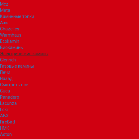
Mcz
Meta
Каминные топки
Axis
Chazelles
Warmhaus
Ecokamin
Биокамины
Электрические камины
Glenrich
Газовые камины
Печи
Назад
Смотреть все
Guca
Panadero
Lacunza
Loki
ABX
FireBird
НМК
Aston