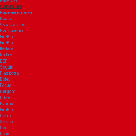
Kaw-Met
Glamm Fire
Камины и топки
Назад
Смотреть все
Биокамины
FireBird
FireBird
IldNord
Kalfire
BEF
Seguin
Piazzetta
Boley
Focus
Hergom
Hitze
Everest
FireBird
Defro
Schmid
Rocal
Echa