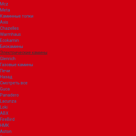
Mcz
Meta
Каминные топки
Axis
Chazelles
Warmhaus
Ecokamin
Биокамины
Электрические камины
Glenrich
Газовые камины
Печи
Назад
Смотреть все
Guca
Panadero
Lacunza
Loki
ABX
FireBird
НМК
Aston