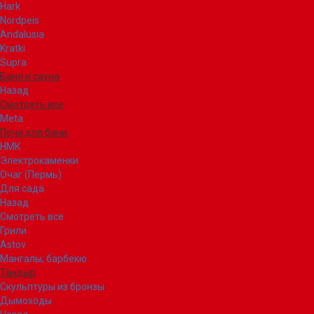
Hark
Nordpeis
Andalusia
Kratki
Supra
Баня и сауна
Назад
Смотреть все
Meta
Печи для бани
НМК
Электрокаменки
Очаг (Пермь)
Для сада
Назад
Смотреть все
Грили
Astov
Мангалы, барбекю
Тандыр
Скульптуры из бронзы
Дымоходы