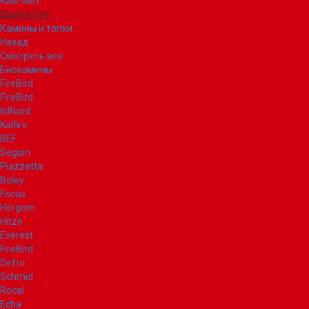
Kaw-Met
Glamm Fire
Камины и топки
Назад
Смотреть все
Биокамины
FireBird
FireBird
IldNord
Kalfire
BEF
Seguin
Piazzetta
Boley
Focus
Hergom
Hitze
Everest
FireBird
Defro
Schmid
Rocal
Echa