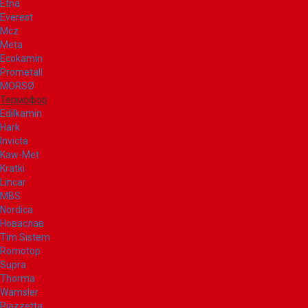
Etna
Everest
Mcz
Meta
Ecokamin
Prometall
MORSØ
Термофор
Edilkamin
Hark
Invicta
Kaw-Met
Kratki
Lincar
MBS
Nordica
Новаслав
Tim Sistem
Romotop
Supra
Thorma
Wamsler
Piazzetta