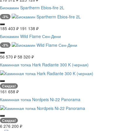
Биокамин Spartherm Ebios-fire 2L
-3%
185 403
₽
191 138
₽
Биокамин Wild Flame Сен-Дени
-3%
56 570
₽
58 320
₽
Каминная топка Hark Radiante 300 K (черная)
Скидка!
161 658
₽
Каминная топка Nordpeis Ni-22 Panorama
Скидка!
6 276 200
₽