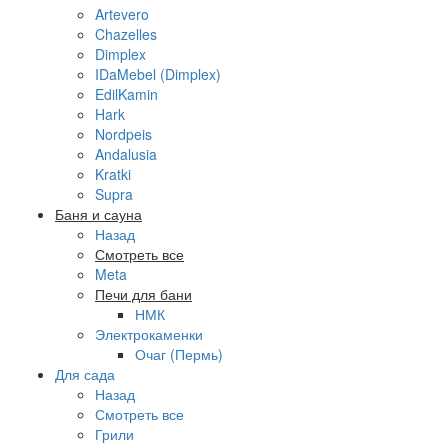
Artevero
Chazelles
Dimplex
IDaMebel (Dimplex)
EdilKamin
Hark
Nordpeis
Andalusia
Kratki
Supra
Баня и сауна
Назад
Смотреть все
Meta
Печи для бани
НМК
Электрокаменки
Очаг (Пермь)
Для сада
Назад
Смотреть все
Грили