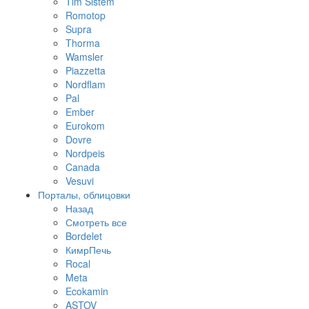
Tim Sistem
Romotop
Supra
Thorma
Wamsler
Piazzetta
Nordflam
Pal
Ember
Eurokom
Dovre
Nordpeis
Canada
Vesuvi
Порталы, облицовки
Назад
Смотреть все
Bordelet
КимрПечь
Rocal
Meta
Ecokamin
ASTOV