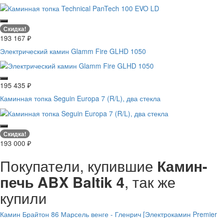
Скидка!
193 167
₽
Электрический камин Glamm Fire GLHD 1050
195 435
₽
Каминная топка Seguin Europa 7 (R/L), два стекла
Скидка!
193 000
₽
Покупатели, купившие
Камин-
печь ABX Baltik 4
, так же
купили
Камин Брайтон 86 Марсель венге - Гленрич [Электрокамин Premier