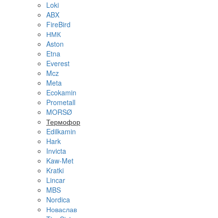
Loki
ABX
FireBird
НМК
Aston
Etna
Everest
Mcz
Meta
Ecokamin
Prometall
MORSØ
Термофор
Edilkamin
Hark
Invicta
Kaw-Met
Kratki
Lincar
MBS
Nordica
Новаслав