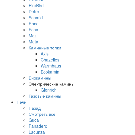
FireBird
Defro
Schmid
Rocal
Echa
Mcz
Meta
Каминные топки
Axis
Chazelles
Warmhaus
Ecokamin
Биокамины
Электрические камины
Glenrich
Газовые камины
Печи
Назад
Смотреть все
Guca
Panadero
Lacunza