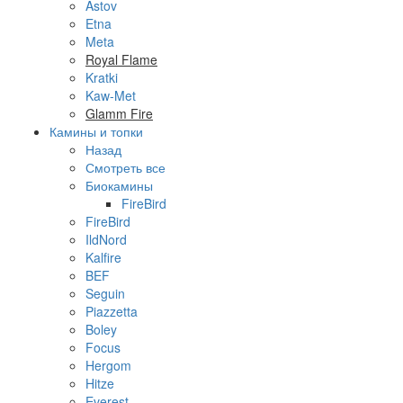
Astov
Etna
Meta
Royal Flame
Kratki
Kaw-Met
Glamm Fire
Камины и топки
Назад
Смотреть все
Биокамины
FireBird
FireBird
IldNord
Kalfire
BEF
Seguin
Piazzetta
Boley
Focus
Hergom
Hitze
Everest